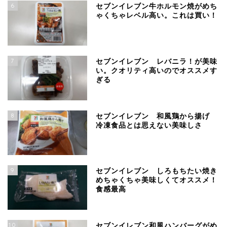
6
セブンイレブン牛ホルモン焼がめち
ゃくちゃレベル高い。これは買い！
7
セブンイレブン レバニラ！が美味
い。クオリティ高いのでオススメす
ぎる
8
セブンイレブン 和風鶏から揚げ
冷凍食品とは思えない美味しさ
9
セブンイレブン しろもちたい焼き
めちゃくちゃ美味しくてオススメ！
食感最高
10
セブンイレブン和風ハンバーグがめ