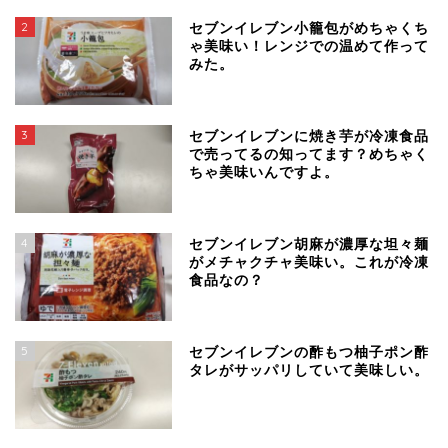
2
セブンイレブン小籠包がめちゃくち
ゃ美味い！レンジでの温めて作って
みた。
3
セブンイレブンに焼き芋が冷凍食品
で売ってるの知ってます？めちゃく
ちゃ美味いんですよ。
4
セブンイレブン胡麻が濃厚な坦々麺
がメチャクチャ美味い。これが冷凍
食品なの？
5
セブンイレブンの酢もつ柚子ポン酢
タレがサッパリしていて美味しい。