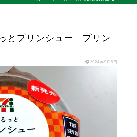
っとプリンシュー プリン
2024年9月6日