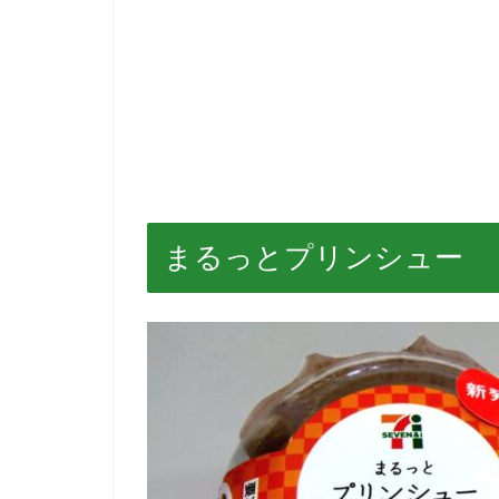
まるっとプリンシュー