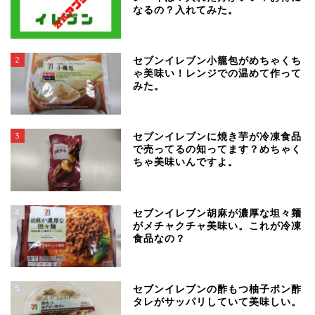
なるの？入れてみた。
2
セブンイレブン小籠包がめちゃくち
ゃ美味い！レンジでの温めて作って
みた。
3
セブンイレブンに焼き芋が冷凍食品
で売ってるの知ってます？めちゃく
ちゃ美味いんですよ。
4
セブンイレブン胡麻が濃厚な坦々麺
がメチャクチャ美味い。これが冷凍
食品なの？
5
セブンイレブンの酢もつ柚子ポン酢
タレがサッパリしていて美味しい。