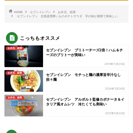
HOME
セブンイレブン
お弁当、総菜
セブンイレブン 北海道男爵いものポテトサラダ 芋の味が濃厚で美味しい
こっちもオススメ
お弁当、総菜
セブンイレブン ブリトーチーズ2倍！ハム＆チ
ーズのブリトーが美味い
2019年11月24日
お弁当、総菜
セブンイレブン モチっと麺の濃厚旨辛汁なし
担々麺
2026年5月26日
お弁当、総菜
セブンイレブン アルポルト監修カポナータ＆イ
タリア風オムレツ 冷たくても美味い
2023年9月20日