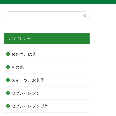
カテゴリー
お弁当、総菜
その他
スイーツ、お菓子
セブンイレブン
セブンイレブン以外