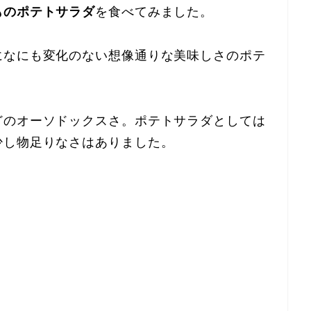
ものポテトサラダ
を食べてみました。
になにも変化のない想像通りな美味しさのポテ
。
どのオーソドックスさ。ポテトサラダとしては
少し物足りなさはありました。