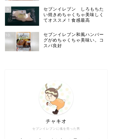
セブンイレブン しろもちた
9
い焼きめちゃくちゃ美味しく
てオススメ！食感最高
セブンイレブン和風ハンバー
10
グがめちゃくちゃ美味い。コ
スパ良好
チャキオ
セブンイレブンに魂を売った男