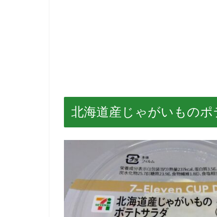
北海道産じゃがいものポ