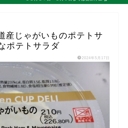
道産じゃがいものポテトサ
なポテトサラダ
2024年5月17日