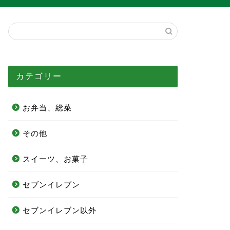
カテゴリー
お弁当、総菜
その他
スイーツ、お菓子
セブンイレブン
セブンイレブン以外