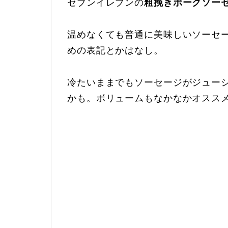
セブンイレブンの
粗挽きポークソー
温めなくても普通に美味しいソーセ
めの表記とかはなし。
冷たいままでもソーセージがジュー
かも。ボリュームもなかなかオスス