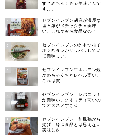
す？めちゃくちゃ美味いんで
すよ。
セブンイレブン胡麻が濃厚な
4
坦々麺がメチャクチャ美味
い。これが冷凍食品なの？
セブンイレブンの酢もつ柚子
5
ポン酢タレがサッパリしてい
て美味しい。
セブンイレブン牛ホルモン焼
6
がめちゃくちゃレベル高い。
これは買い！
セブンイレブン レバニラ！
7
が美味い。クオリティ高いの
でオススメすぎる
セブンイレブン 和風鶏から
8
揚げ 冷凍食品とは思えない
美味しさ