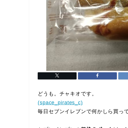
どうも。チャキオです。
(space_pirates_c)
毎日セブンイレブンで何かしら買っ