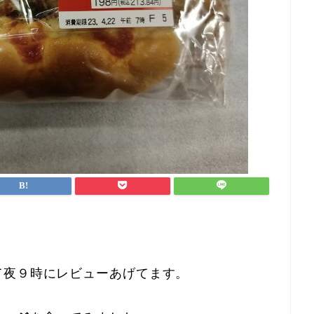
て夜９時にレビューあげてます。