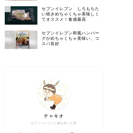
セブンイレブン しろもちた
9
い焼きめちゃくちゃ美味しく
てオススメ！食感最高
セブンイレブン和風ハンバー
10
グがめちゃくちゃ美味い。コ
スパ良好
チャキオ
セブンイレブンに魂を売った男