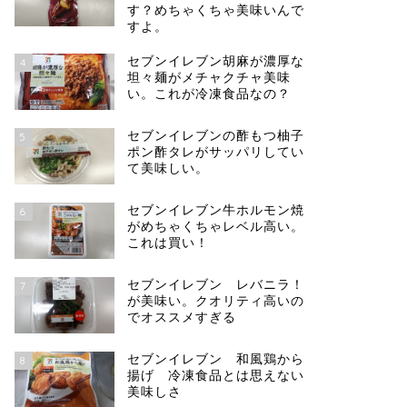
す？めちゃくちゃ美味いんで
すよ。
セブンイレブン胡麻が濃厚な
4
坦々麺がメチャクチャ美味
い。これが冷凍食品なの？
セブンイレブンの酢もつ柚子
5
ポン酢タレがサッパリしてい
て美味しい。
セブンイレブン牛ホルモン焼
6
がめちゃくちゃレベル高い。
これは買い！
セブンイレブン レバニラ！
7
が美味い。クオリティ高いの
でオススメすぎる
セブンイレブン 和風鶏から
8
揚げ 冷凍食品とは思えない
美味しさ