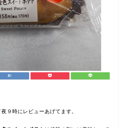
て夜９時にレビューあげてます。