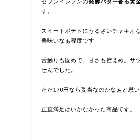
セブンイレブンの
発酵バター香る黄
す。
スイートポテトにうるさいチャキオ
美味いなぁ程度です。
舌触りも固めで、甘さも控えめ。サ
せんでした。
ただ170円なら妥当なのかなぁと思
正直満足はいかなかった商品です。