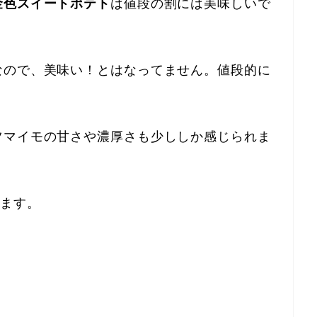
金色スイートポテト
は値段の割には美味しいで
なので、美味い！とはなってません。値段的に
ツマイモの甘さや濃厚さも少ししか感じられま
います。