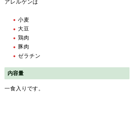
アレルゲンは
小麦
大豆
鶏肉
豚肉
ゼラチン
内容量
一食入りです。