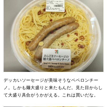
デッカいソーセージが美味そうなペペロンチー
ノ。しかも麺大盛りと来たもんだ。見た目からし
て大盛り具合がうかがえる。これは買いだな。