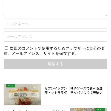
次回のコメントで使用するためブラウザーに自分の名
前、メールアドレス、サイトを保存する。
セブンイレブン 柚子ソースで食べる道
産トマトサラダ サッパリしてて美味い