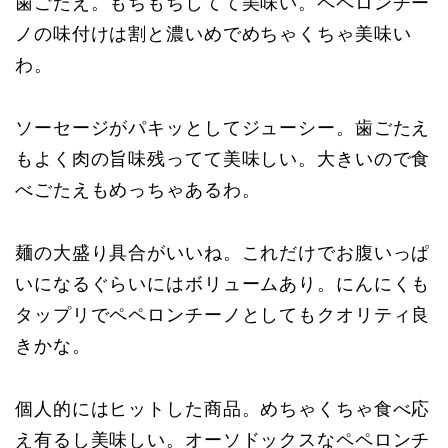
歯ごたえ。もちもちしてて美味い。ペペロンチー
ノの味付けは割と濃いめでめちゃくちゃ美味い
わ。
ソーセージがパキッとしてジューシー。歯ごたえ
もよく肉の旨味残ってて美味しい。大きいので食
べごたえもめっちゃあるわ。
麺の大盛り具合がいいね。これだけでお腹いっぱ
いになるぐらいにはボリュームあり。にんにくも
タップリでペペロンチーノとしてもクオリティ良
きかな。
個人的にはヒットした商品。めちゃくちゃ食べ応
え有るし美味しい。オーソドックスなペペロンチ