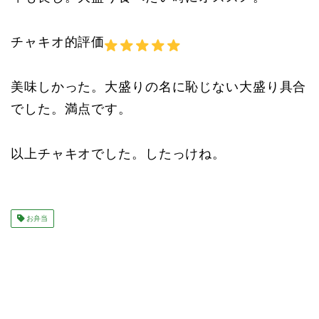
チャキオ的評価
美味しかった。大盛りの名に恥じない大盛り具合
でした。満点です。
以上チャキオでした。したっけね。
お弁当