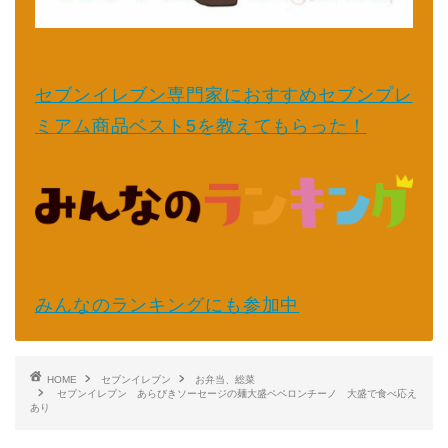
セブンイレブン専門家におすすめセブンプレ
ミアム商品ベスト5を教えてもらった！
みんなのランキングにも参加中
HOME
セブンイレブン
お弁当、総菜
セブンイレブン あらびきソーセージの麺大盛ペペロンチーノ 大盛で食べ応え
あり