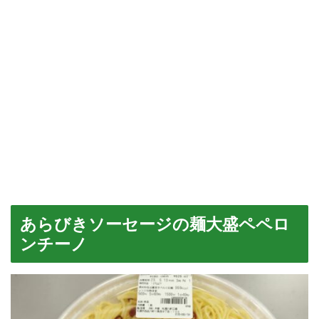
あらびきソーセージの麺大盛ペペロ
ンチーノ