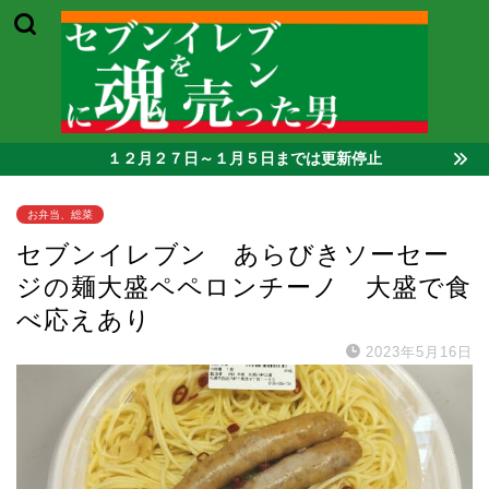
１２月２７日～１月５日までは更新停止
お弁当、総菜
セブンイレブン あらびきソーセー
ジの麺大盛ペペロンチーノ 大盛で食
べ応えあり
2023年5月16日