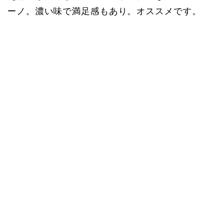
ーノ。濃い味で満足感もあり。オススメです。