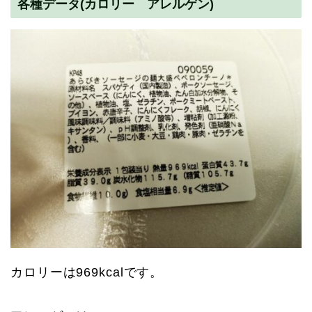
各種データ(カロリー アレルゲン)
カロリーは969kcalです。