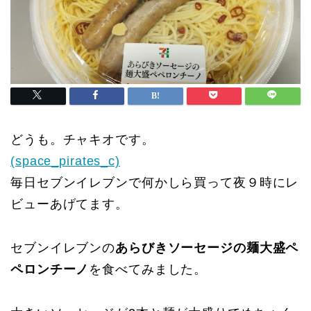
どうも。チャキオです。
(space_pirates_c)
毎日セブンイレブンで何かしら買って夜９時にレ
ビューあげてます。
セブンイレブンの
あらびきソーセージの麺大盛ペ
ペロンチーノ
を食べてみました。