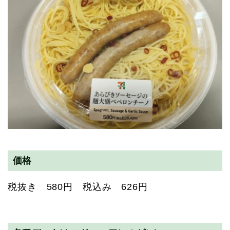
価格
税抜き 580円 税込み 626円