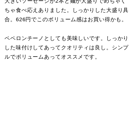
大きいソーセージが2本と麺が大盛りでめちゃく
ちゃ食べ応えありました。しっかりした大盛り具
合。626円でこのボリューム感はお買い得かも。
ペペロンチーノとしても美味しいです。しっかり
した味付けしてあってクオリティは良し。シンプ
ルでボリュームあってオススメです。