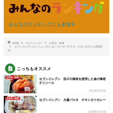
みんなのランキングにも参加中
HOME
セブンイレブン
お弁当、総菜
セブンイレブンだしジュレでたべる！ネバネバサラダ。小さいながらも具材多
め！
こっちもオススメ
お弁当、総菜
セブンイレブン 活〆の海老を使用した金の海老
チリソース
2025年9月25日
お弁当、総菜
セブンイレブン 大盛パスタ チキンカツカレー
2025年12月14日