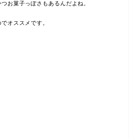
かつお菓子っぽさもあるんだよね。
のでオススメです。