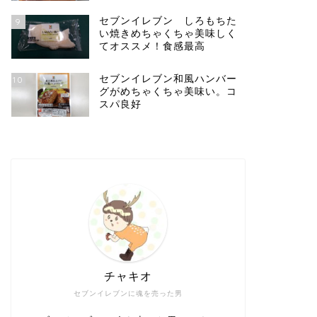
セブンイレブン しろもちた
9
い焼きめちゃくちゃ美味しく
てオススメ！食感最高
セブンイレブン和風ハンバー
10
グがめちゃくちゃ美味い。コ
スパ良好
チャキオ
セブンイレブンに魂を売った男