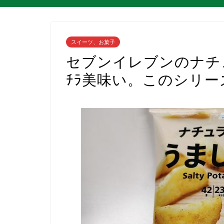
スイーツ、お菓子
セブンイレブンのナチ
ﾁﾗ美味い。このシリ