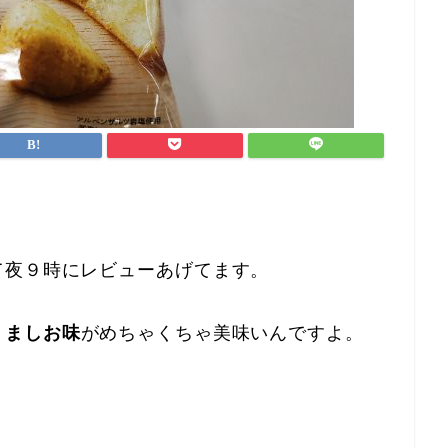
て夜９時にレビューあげてます。
うましお味
がめちゃくちゃ美味いんですよ。