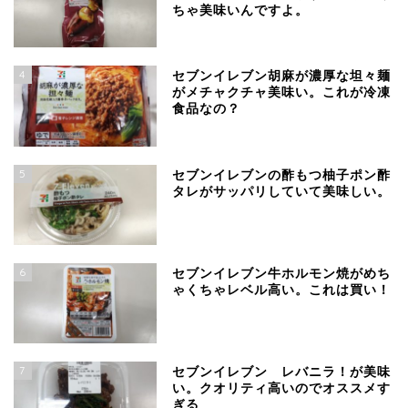
ちゃ美味いんですよ。
4
セブンイレブン胡麻が濃厚な坦々麺
がメチャクチャ美味い。これが冷凍
食品なの？
5
セブンイレブンの酢もつ柚子ポン酢
タレがサッパリしていて美味しい。
6
セブンイレブン牛ホルモン焼がめち
ゃくちゃレベル高い。これは買い！
7
セブンイレブン レバニラ！が美味
い。クオリティ高いのでオススメす
ぎる