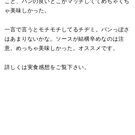
こと、パンの良いとこがマッチしててめちゃくち
ゃ美味しかった。
一言で言うとモチモチしてるチヂミ。パンっぽさ
はあまりないかな。ソースが結構辛めなのは注
意。めっちゃ美味しかった。オススメです。
詳しくは実食感想をご覧下さい。