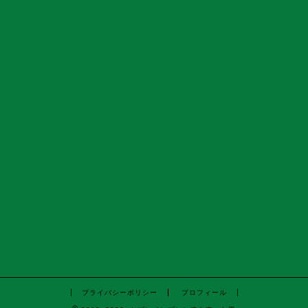
プライバシーポリシー
プロフィール