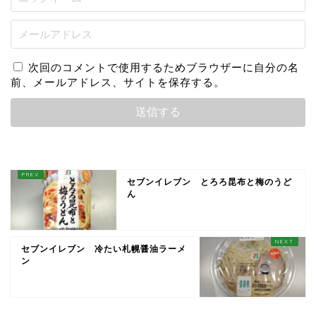
次回のコメントで使用するためブラウザーに自分の名
前、メールアドレス、サイトを保存する。
セブンイレブン とろろ昆布と梅のうど
ん
セブンイレブン 冷たい札幌醤油ラーメ
ン