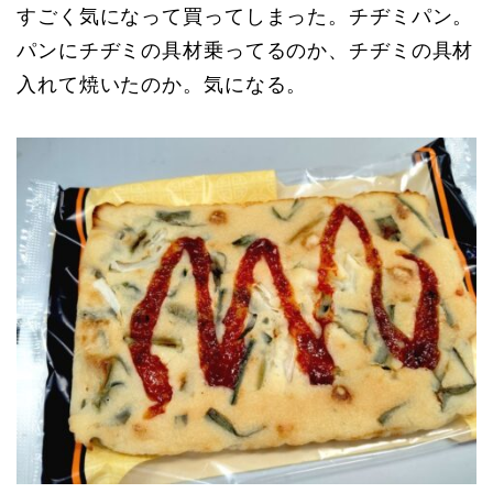
すごく気になって買ってしまった。チヂミパン。
パンにチヂミの具材乗ってるのか、チヂミの具材
入れて焼いたのか。気になる。