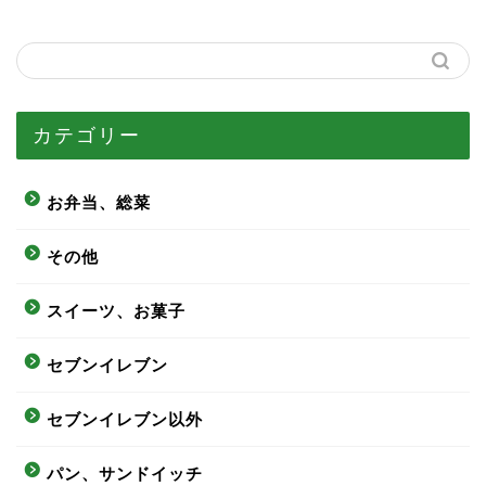
カテゴリー
お弁当、総菜
その他
スイーツ、お菓子
セブンイレブン
セブンイレブン以外
パン、サンドイッチ