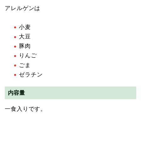
アレルゲンは
小麦
大豆
豚肉
りんご
ごま
ゼラチン
内容量
一食入りです。