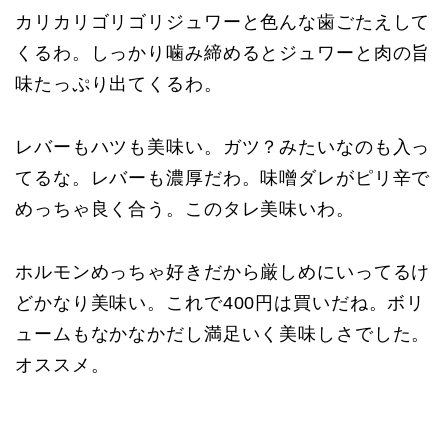
カリカリゴリゴリジュワーと色んな歯ごたえして
くるわ。しっかり噛み締めるとジュワーと肉の旨
味たっぷり出てくるわ。
レバーもハツも美味い。ガツ？みたいなのも入っ
てるな。レバーも濃厚だわ。味噌ダレがピリ辛で
めっちゃ良く合う。このタレ美味いわ。
ホルモンめっちゃ好きだから厳しめにいってるけ
どかなり美味い。これで400円は買いだね。ボリ
ュームもなかなかだし満足いく美味しさでした。
オススメ。