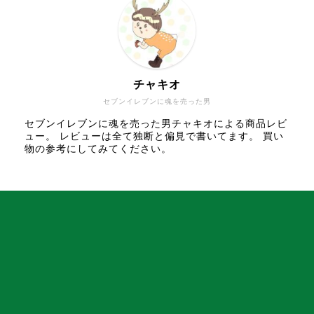
チャキオ
セブンイレブンに魂を売った男
セブンイレブンに魂を売った男チャキオによる商品レビ
ュー。 レビューは全て独断と偏見で書いてます。 買い
物の参考にしてみてください。