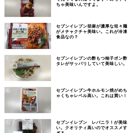
ちゃ美味いんですよ。
4
セブンイレブン胡麻が濃厚な坦々麺
がメチャクチャ美味い。これが冷凍
食品なの？
5
セブンイレブンの酢もつ柚子ポン酢
タレがサッパリしていて美味しい。
6
セブンイレブン牛ホルモン焼がめち
ゃくちゃレベル高い。これは買い！
7
セブンイレブン レバニラ！が美味
い。クオリティ高いのでオススメす