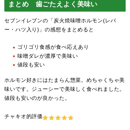
まとめ 歯ごたえよく美味い
セブンイレブンの「炭火焼味噌ホルモン(レバ
ー・ハツ入り)」の感想をまとめると
ゴリゴリ食感が食べ応えあり
味噌ダレが濃厚で美味い
値段も安い
ホルモン好きにはたまらん惣菜。めちゃくちゃ美
味いです。ジューシーで美味しく食べれました。
値段も安いのが良かった。
チャキオ的評価