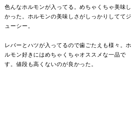
色んなホルモンが入ってる。めちゃくちゃ美味し
かった。ホルモンの美味しさがしっかりしててジ
ューシー。
レバーとハツが入ってるので歯ごたえも様々。ホ
ルモン好きにはめちゃくちゃオススメな一品で
す。値段も高くないのが良かった。