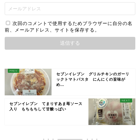
次回のコメントで使用するためブラウザーに自分の名
前、メールアドレス、サイトを保存する。
セブンイレブン グリルチキンのガーリ
ックトマトパスタ にんにくの旨味が
め...
セブンイレブン てまりすあま苺ソース
入り もちもちして甘酸っぱい