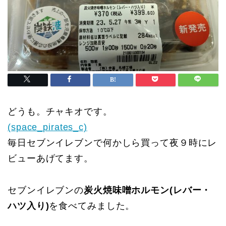
どうも。チャキオです。
(space_pirates_c)
毎日セブンイレブンで何かしら買って夜９時にレ
ビューあげてます。
セブンイレブンの
炭火焼味噌ホルモン(レバー・
ハツ入り)
を食べてみました。