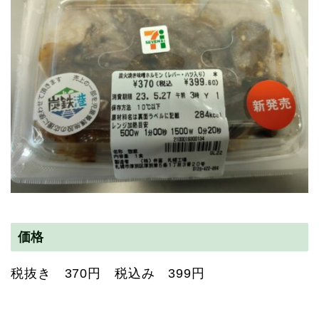
価格
税抜き 370円 税込み 399円