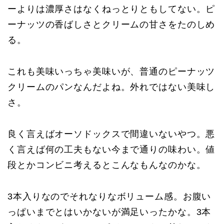
ーよりは濃厚さはなくねっとりともしてない。ピ
ーナッツの香ばしさとクリームの甘さをたのしめ
る。
これも美味いっちゃ美味いが、普通のピーナッツ
クリームのパンなんだよね。外れではない美味し
さ。
良く言えばオーソドックスで間違いないやつ。悪
く言えば何の工夫もない今まで通りの味わい。値
段とかコンビニ考えるとこんなもんなのかな。
3本入りなのでそれなりなボリューム感。お腹い
っぱいまでとはいかないが満足いったかな。3本