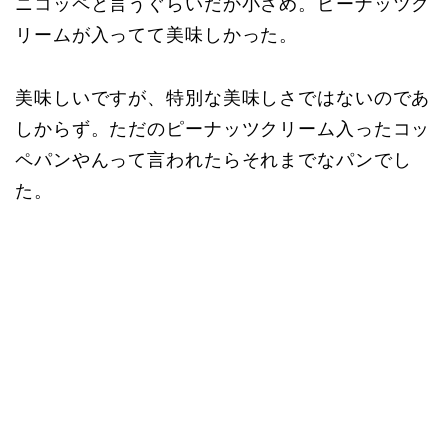
ニコッペと言うぐらいだか小さめ。ピーナッツク
リームが入ってて美味しかった。
美味しいですが、特別な美味しさではないのであ
しからず。ただのピーナッツクリーム入ったコッ
ペパンやんって言われたらそれまでなパンでし
た。