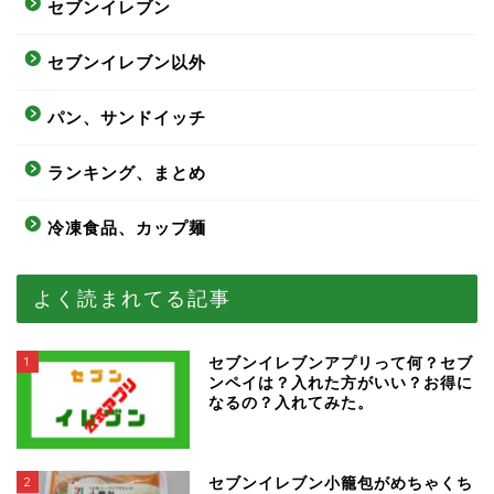
セブンイレブン
セブンイレブン以外
パン、サンドイッチ
ランキング、まとめ
冷凍食品、カップ麺
よく読まれてる記事
1
セブンイレブンアプリって何？セブ
ンペイは？入れた方がいい？お得に
なるの？入れてみた。
2
セブンイレブン小籠包がめちゃくち