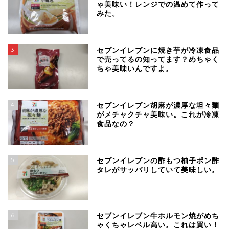
ゃ美味い！レンジでの温めて作って
みた。
3
セブンイレブンに焼き芋が冷凍食品
で売ってるの知ってます？めちゃく
ちゃ美味いんですよ。
4
セブンイレブン胡麻が濃厚な坦々麺
がメチャクチャ美味い。これが冷凍
食品なの？
5
セブンイレブンの酢もつ柚子ポン酢
タレがサッパリしていて美味しい。
6
セブンイレブン牛ホルモン焼がめち
ゃくちゃレベル高い。これは買い！