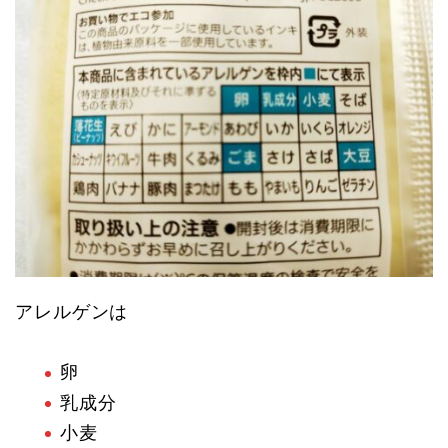
アレルゲンは
卵
乳成分
小麦