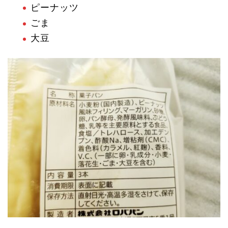
ピーナッツ
ごま
大豆