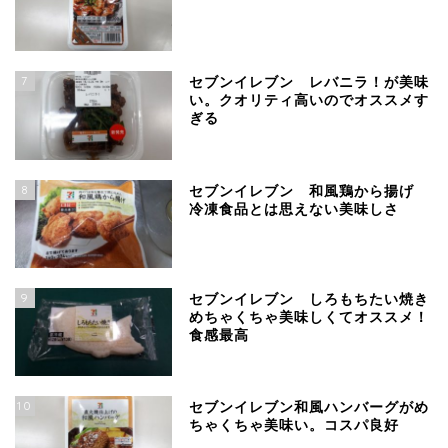
7
セブンイレブン レバニラ！が美味
い。クオリティ高いのでオススメす
ぎる
8
セブンイレブン 和風鶏から揚げ
冷凍食品とは思えない美味しさ
9
セブンイレブン しろもちたい焼き
めちゃくちゃ美味しくてオススメ！
食感最高
10
セブンイレブン和風ハンバーグがめ
ちゃくちゃ美味い。コスパ良好