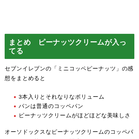
まとめ ピーナッツクリームが入っ
てる
セブンイレブンの「ミニコッペピーナッツ」の感
想をまとめると
3本入りとそれなりなボリューム
パンは普通のコッペパン
ピーナッツクリームがほどほどな美味しさ
オーソドックスなピーナッツクリームのコッペパ