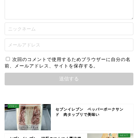
次回のコメントで使用するためブラウザーに自分の名
前、メールアドレス、サイトを保存する。
セブンイレブン ペッパーポークサン
ド 肉タップリで美味い