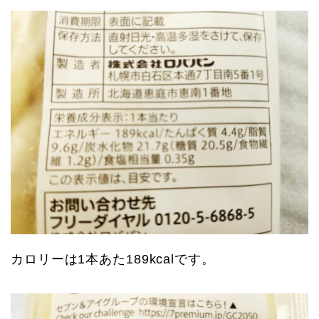
カロリーは1本あた189kcalです。