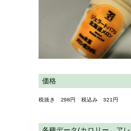
価格
税抜き 298円 税込み 321円
各種データ(カロリー アレ