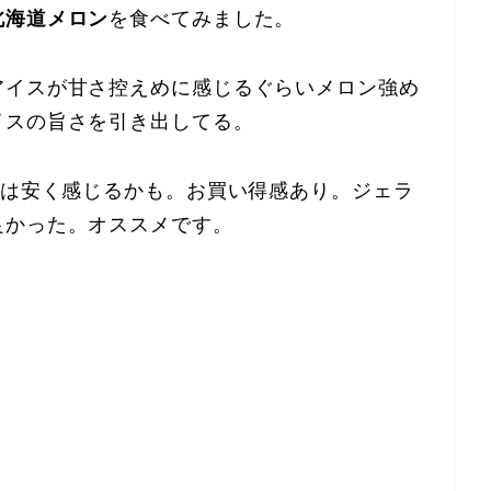
北海道メロン
を食べてみました。
アイスが甘さ控えめに感じるぐらいメロン強め
イスの旨さを引き出してる。
円は安く感じるかも。お買い得感あり。ジェラ
良かった。オススメです。