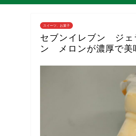
スイーツ、お菓子
セブンイレブン ジェ
ン メロンが濃厚で美