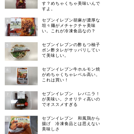
す？めちゃくちゃ美味いんで
すよ。
セブンイレブン胡麻が濃厚な
4
坦々麺がメチャクチャ美味
い。これが冷凍食品なの？
セブンイレブンの酢もつ柚子
5
ポン酢タレがサッパリしてい
て美味しい。
セブンイレブン牛ホルモン焼
6
がめちゃくちゃレベル高い。
これは買い！
セブンイレブン レバニラ！
7
が美味い。クオリティ高いの
でオススメすぎる
セブンイレブン 和風鶏から
8
揚げ 冷凍食品とは思えない
美味しさ