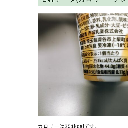
カロリーは251kcalです。