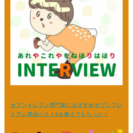
セブンイレブン専門家におすすめセブンプレ
ミアム商品ベスト5を教えてもらった！