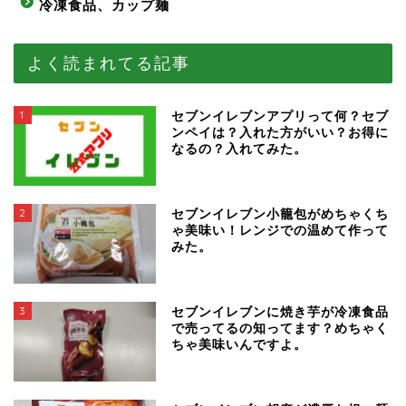
冷凍食品、カップ麺
よく読まれてる記事
1
セブンイレブンアプリって何？セブ
ンペイは？入れた方がいい？お得に
なるの？入れてみた。
2
セブンイレブン小籠包がめちゃくち
ゃ美味い！レンジでの温めて作って
みた。
3
セブンイレブンに焼き芋が冷凍食品
で売ってるの知ってます？めちゃく
ちゃ美味いんですよ。