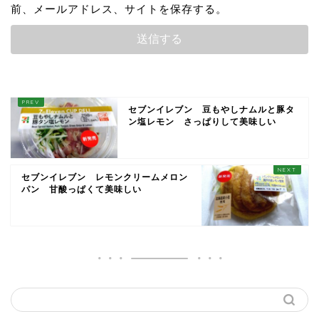
前、メールアドレス、サイトを保存する。
セブンイレブン 豆もやしナムルと豚タ
ン塩レモン さっぱりして美味しい
セブンイレブン レモンクリームメロン
パン 甘酸っぱくて美味しい