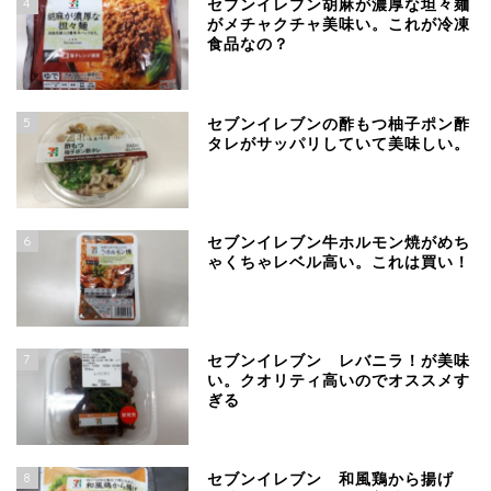
4
セブンイレブン胡麻が濃厚な坦々麺
がメチャクチャ美味い。これが冷凍
食品なの？
5
セブンイレブンの酢もつ柚子ポン酢
タレがサッパリしていて美味しい。
6
セブンイレブン牛ホルモン焼がめち
ゃくちゃレベル高い。これは買い！
7
セブンイレブン レバニラ！が美味
い。クオリティ高いのでオススメす
ぎる
8
セブンイレブン 和風鶏から揚げ