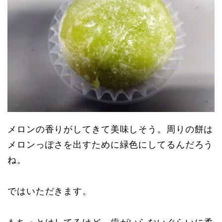
メロンの香りがしてきて美味しそう。周りの餅は
メロンっぽさを出すために緑色にしてるんだろう
ね。
ではいただきます。