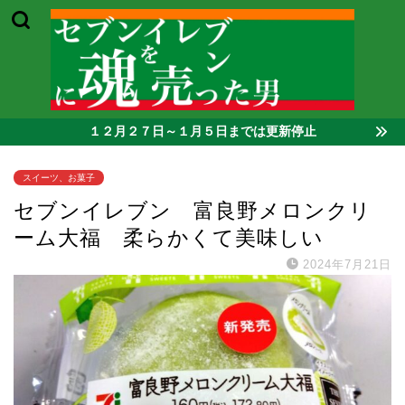
１２月２７日～１月５日までは更新停止
スイーツ、お菓子
セブンイレブン 富良野メロンクリ
ーム大福 柔らかくて美味しい
2024年7月21日