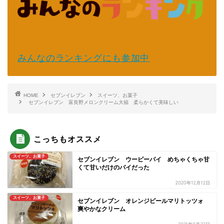
みんなのランキングにも参加中
HOME
セブンイレブン
スイーツ、お菓子
セブンイレブン 富良野メロンクリーム大福 柔らかくて美味しい
こっちもオススメ
スイーツ、お菓子
セブンイレブン ウーピーパイ めちゃくちゃ甘
くて甘いだけのパイだった
2020年12月12日
スイーツ、お菓子
セブンイレブン オレンジピールマリトッツォ
爽やかなクリーム