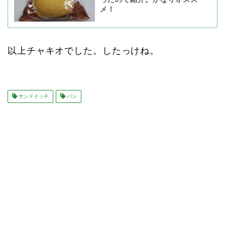
メ！
以上チャキオでした。したっけね。
サンドイッチ
パン