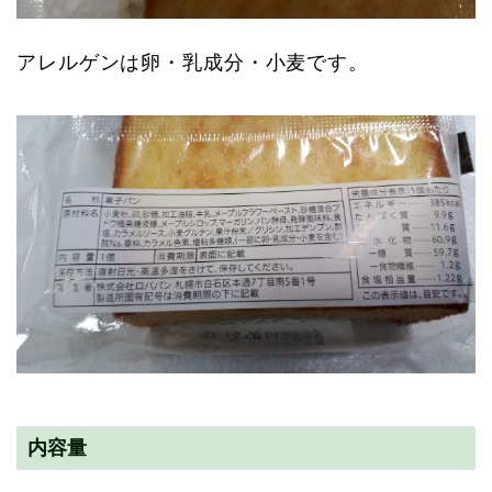
アレルゲンは卵・乳成分・小麦です。
内容量