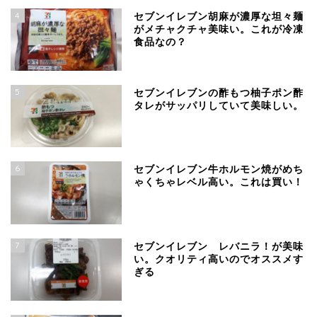
4
セブンイレブン胡麻が濃厚な坦々麺
がメチャクチャ美味い。これが冷凍
食品なの？
5
セブンイレブンの酢もつ柚子ポン酢
タレがサッパリしていて美味しい。
6
セブンイレブン牛ホルモン焼がめち
ゃくちゃレベル高い。これは買い！
7
セブンイレブン レバニラ！が美味
い。クオリティ高いのでオススメす
ぎる