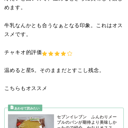
めます。
牛乳なんかとも合うなぁとなる印象。これはオス
スメです。
チャキオ的評価
温めると星5。そのままだとすこし残念。
こちらもオススメ
セブンイレブン ふんわりメー
プルのパンが期待より美味しか
ったので紹介。かなりオスス