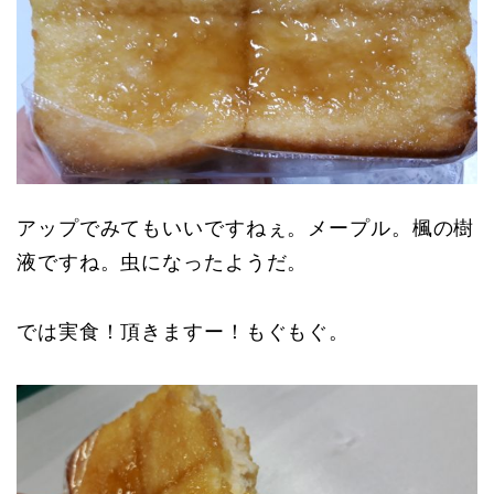
アップでみてもいいですねぇ。メープル。楓の樹
液ですね。虫になったようだ。
では実食！頂きますー！もぐもぐ。