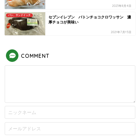
2023年8月4日
パン、サンドイッチ
セブンイレブン バトンチョコクロワッサン 濃
厚チョコが美味い
2021年7月15日
COMMENT