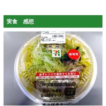
実食 感想