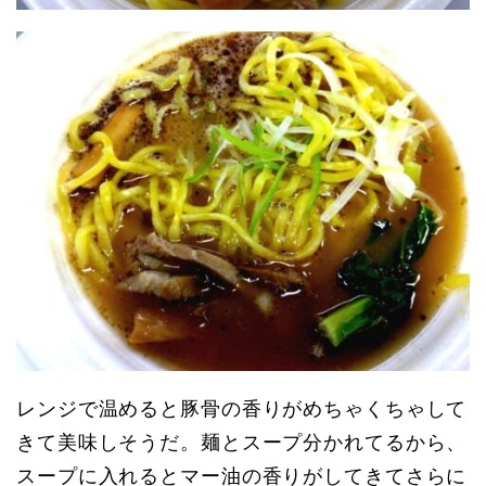
レンジで温めると豚骨の香りがめちゃくちゃして
きて美味しそうだ。麺とスープ分かれてるから、
スープに入れるとマー油の香りがしてきてさらに