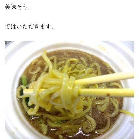
美味そう。
ではいただきます。