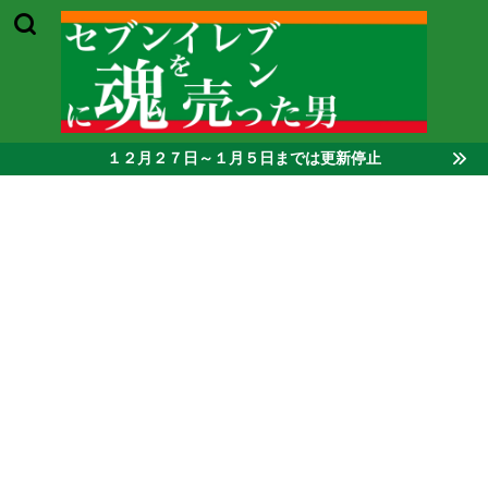
１２月２７日～１月５日までは更新停止