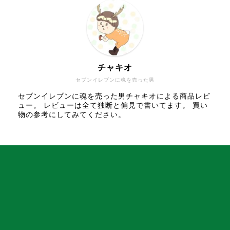
チャキオ
セブンイレブンに魂を売った男
セブンイレブンに魂を売った男チャキオによる商品レビ
ュー。 レビューは全て独断と偏見で書いてます。 買い
物の参考にしてみてください。