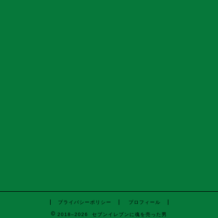
プライバシーポリシー
プロフィール
2018–2026 セブンイレブンに魂を売った男