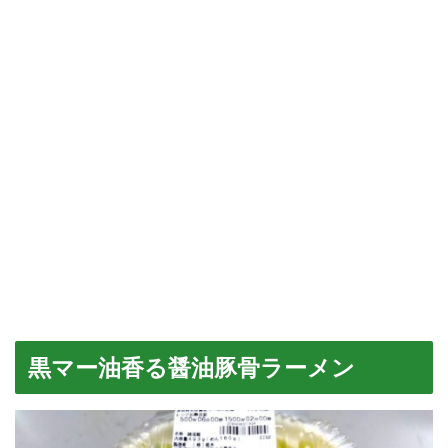
黒マー油香る醤油豚骨ラーメン