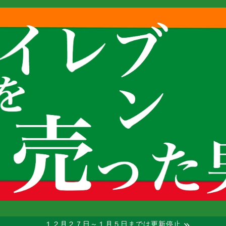
１２月２７日～１月５日までは更新停止