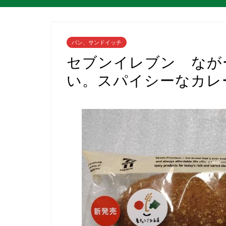
パン、サンドイッチ
セブンイレブン なが
い。スパイシーなカレ