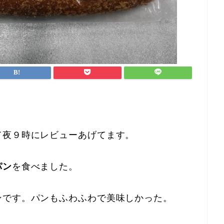
て夜９時にレビューあげてます。
パン
を食べました。
ンです。パンもふわふわで美味しかった。