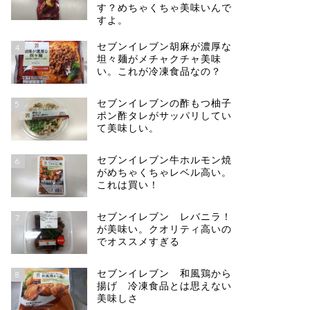
す？めちゃくちゃ美味いんで
すよ。
セブンイレブン胡麻が濃厚な
4
坦々麺がメチャクチャ美味
い。これが冷凍食品なの？
セブンイレブンの酢もつ柚子
5
ポン酢タレがサッパリしてい
て美味しい。
セブンイレブン牛ホルモン焼
6
がめちゃくちゃレベル高い。
これは買い！
セブンイレブン レバニラ！
7
が美味い。クオリティ高いの
でオススメすぎる
セブンイレブン 和風鶏から
8
揚げ 冷凍食品とは思えない
美味しさ