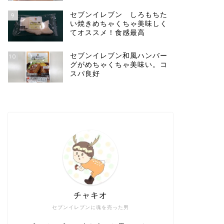
セブンイレブン しろもちた
9
い焼きめちゃくちゃ美味しく
てオススメ！食感最高
セブンイレブン和風ハンバー
10
グがめちゃくちゃ美味い。コ
スパ良好
チャキオ
セブンイレブンに魂を売った男