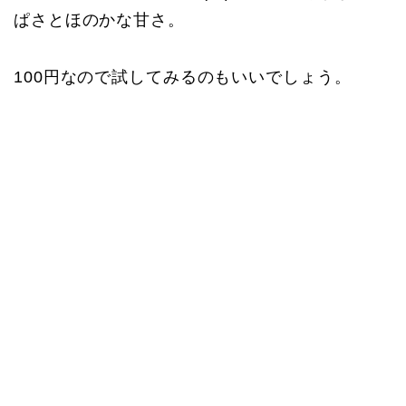
ぱさとほのかな甘さ。
100円なので試してみるのもいいでしょう。