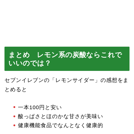
まとめ レモン系の炭酸ならこれで
いいのでは？
セブンイレブンの「レモンサイダー」の感想をま
とめると
一本100円と安い
酸っぱさとほのかな甘さが美味い
健康機能食品でなんとなく健康的