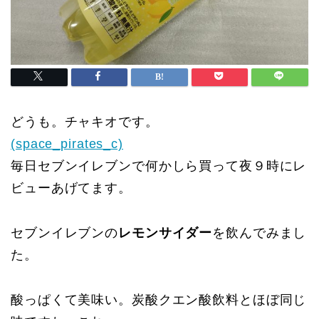
どうも。チャキオです。
(space_pirates_c)
毎日セブンイレブンで何かしら買って夜９時にレ
ビューあげてます。
セブンイレブンの
レモンサイダー
を飲んでみまし
た。
酸っぱくて美味い。炭酸クエン酸飲料とほぼ同じ