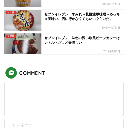
2019年7月31日
その他
セブンイレブン すみれ～札幌濃厚味噌～めっち
ゃ美味い。店に行かなくてもいいぐらいだ。
2019年4月21日
その他
セブンイレブン 味わい深い欧風ビーフカレーは
レトルトだけど美味しい
2019年9月1日
COMMENT