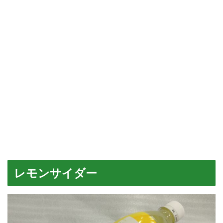
レモンサイダー