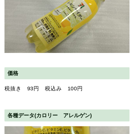
価格
税抜き 93円 税込み 100円
各種データ(カロリー アレルゲン)