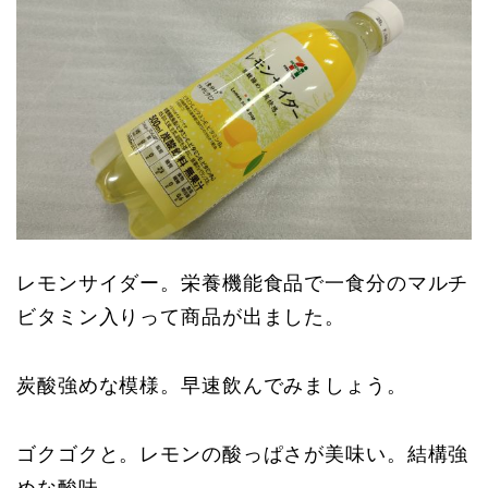
レモンサイダー。栄養機能食品で一食分のマルチ
ビタミン入りって商品が出ました。
炭酸強めな模様。早速飲んでみましょう。
ゴクゴクと。レモンの酸っぱさが美味い。結構強