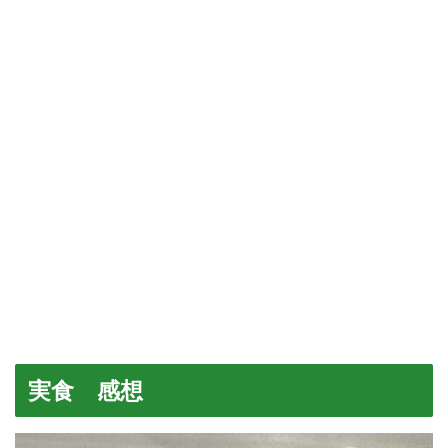
実食 感想