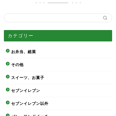
カテゴリー
お弁当、総菜
その他
スイーツ、お菓子
セブンイレブン
セブンイレブン以外