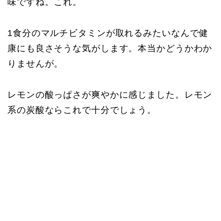
味ですね。これ。
1食分のマルチビタミンが取れるみたいなんで健
康にも良さそうな気がします。本当かどうかわか
りませんが。
レモンの酸っぱさが爽やかに感じました。レモン
系の炭酸ならこれで十分でしょう。