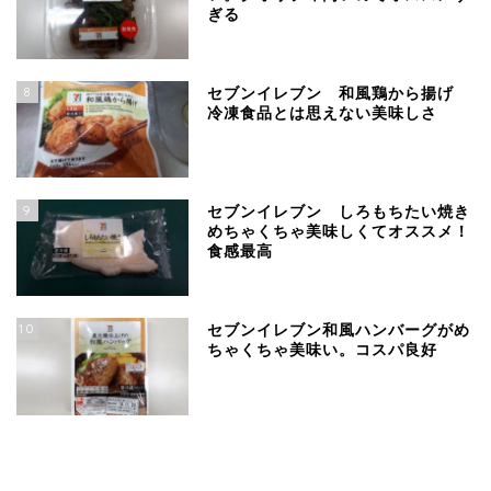
ぎる
8
セブンイレブン 和風鶏から揚げ
冷凍食品とは思えない美味しさ
9
セブンイレブン しろもちたい焼き
めちゃくちゃ美味しくてオススメ！
食感最高
10
セブンイレブン和風ハンバーグがめ
ちゃくちゃ美味い。コスパ良好