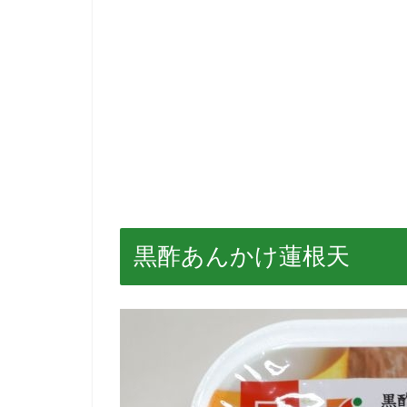
黒酢あんかけ蓮根天