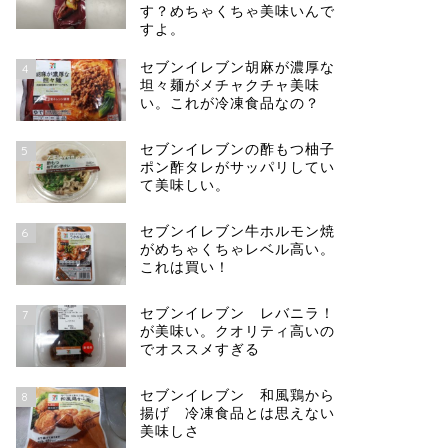
す？めちゃくちゃ美味いんで
すよ。
セブンイレブン胡麻が濃厚な
4
坦々麺がメチャクチャ美味
い。これが冷凍食品なの？
セブンイレブンの酢もつ柚子
5
ポン酢タレがサッパリしてい
て美味しい。
セブンイレブン牛ホルモン焼
6
がめちゃくちゃレベル高い。
これは買い！
セブンイレブン レバニラ！
7
が美味い。クオリティ高いの
でオススメすぎる
セブンイレブン 和風鶏から
8
揚げ 冷凍食品とは思えない
美味しさ