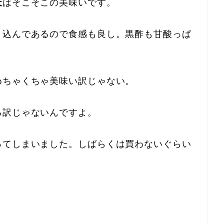
天
はそこそこの美味いです。
り込んであるので食感も良し。黒酢も甘酸っぱ
めちゃくちゃ美味い訳じゃない。
る訳じゃないんですよ。
ってしまいました。しばらくは買わないぐらい