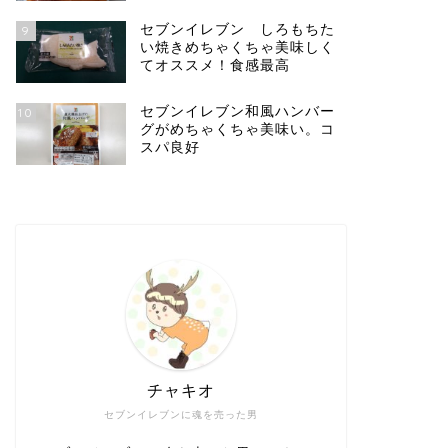
セブンイレブン しろもちた
9
い焼きめちゃくちゃ美味しく
てオススメ！食感最高
セブンイレブン和風ハンバー
10
グがめちゃくちゃ美味い。コ
スパ良好
チャキオ
セブンイレブンに魂を売った男