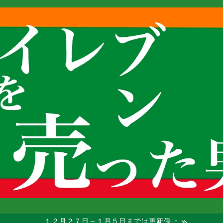
１２月２７日～１月５日までは更新停止