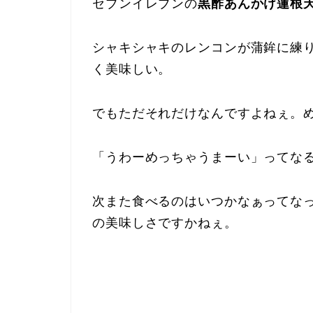
セブンイレブンの
黒酢あんかけ蓮根
シャキシャキのレンコンが蒲鉾に練
く美味しい。
でもただそれだけなんですよねぇ。
「うわーめっちゃうまーい」ってな
次また食べるのはいつかなぁってな
の美味しさですかねぇ。