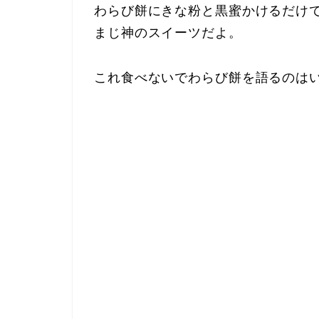
わらび餅にきな粉と黒蜜かけるだけ
まじ神のスイーツだよ。
これ食べないでわらび餅を語るのは