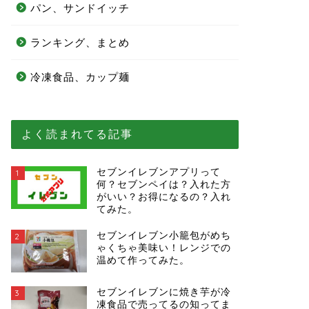
パン、サンドイッチ
ランキング、まとめ
冷凍食品、カップ麺
よく読まれてる記事
セブンイレブンアプリって
1
何？セブンペイは？入れた方
がいい？お得になるの？入れ
てみた。
セブンイレブン小籠包がめち
2
ゃくちゃ美味い！レンジでの
温めて作ってみた。
セブンイレブンに焼き芋が冷
3
凍食品で売ってるの知ってま