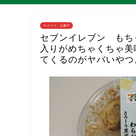
スイーツ、お菓子
セブンイレブン もち
入りがめちゃくちゃ美
てくるのがヤバいやつ