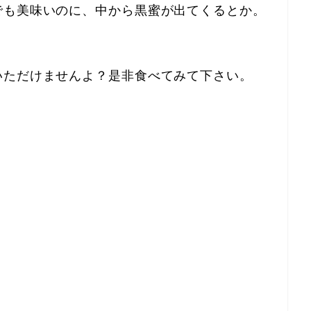
でも美味いのに、中から黒蜜が出てくるとか。
いただけませんよ？是非食べてみて下さい。