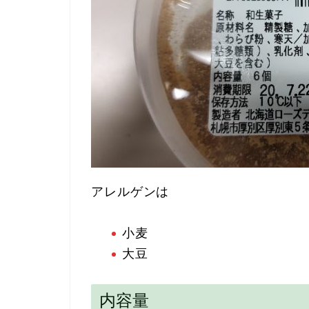
アレルゲンは
小麦
大豆
内容量