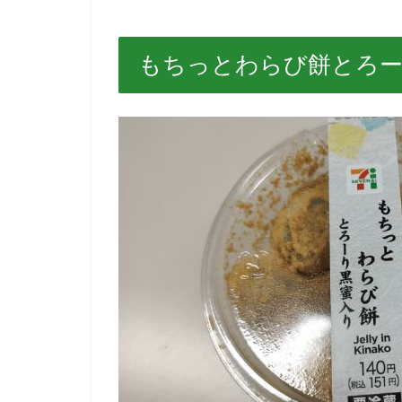
もちっとわらび餅とろー