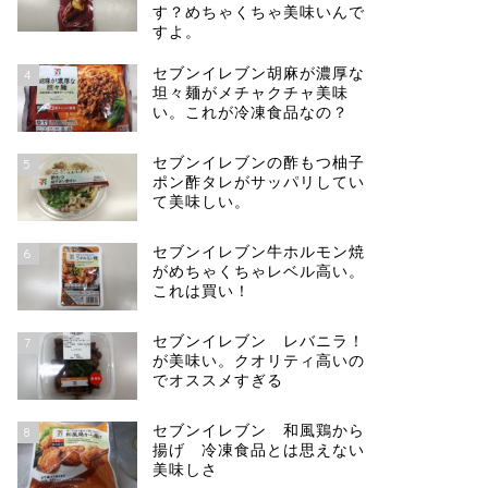
す？めちゃくちゃ美味いんで
すよ。
セブンイレブン胡麻が濃厚な
4
坦々麺がメチャクチャ美味
い。これが冷凍食品なの？
セブンイレブンの酢もつ柚子
5
ポン酢タレがサッパリしてい
て美味しい。
セブンイレブン牛ホルモン焼
6
がめちゃくちゃレベル高い。
これは買い！
セブンイレブン レバニラ！
7
が美味い。クオリティ高いの
でオススメすぎる
セブンイレブン 和風鶏から
8
揚げ 冷凍食品とは思えない
美味しさ