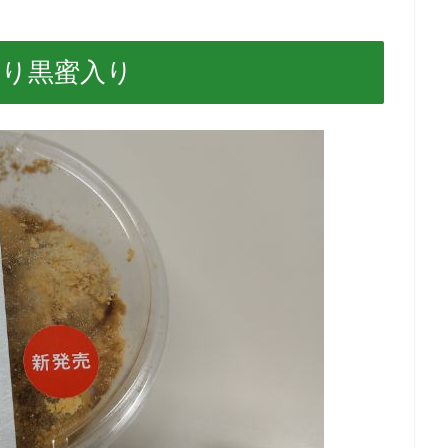
り黒蜜入り