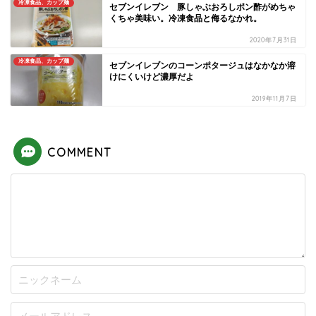
冷凍食品、カップ麺
セブンイレブン 豚しゃぶおろしポン酢がめちゃ
くちゃ美味い。冷凍食品と侮るなかれ。
2020年7月31日
冷凍食品、カップ麺
セブンイレブンのコーンポタージュはなかなか溶
けにくいけど濃厚だよ
2019年11月7日
COMMENT