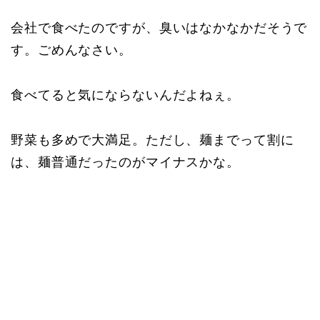
会社で食べたのですが、臭いはなかなかだそうで
す。ごめんなさい。
食べてると気にならないんだよねぇ。
野菜も多めで大満足。ただし、麺までって割に
は、麺普通だったのがマイナスかな。