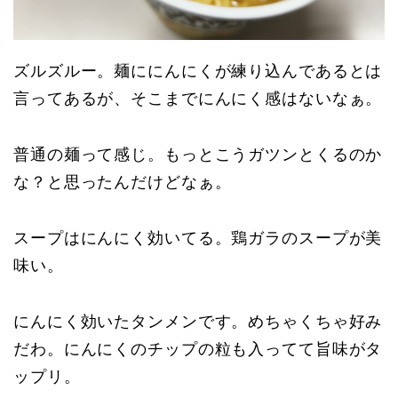
ズルズルー。麺ににんにくが練り込んであるとは
言ってあるが、そこまでにんにく感はないなぁ。
普通の麺って感じ。もっとこうガツンとくるのか
な？と思ったんだけどなぁ。
スープはにんにく効いてる。鶏ガラのスープが美
味い。
にんにく効いたタンメンです。めちゃくちゃ好み
だわ。にんにくのチップの粒も入ってて旨味がタ
ップリ。