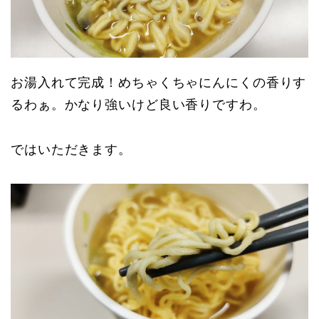
お湯入れて完成！めちゃくちゃにんにくの香りす
るわぁ。かなり強いけど良い香りですわ。
ではいただきます。