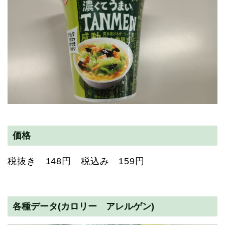
価格
税抜き 148円 税込み 159円
各種データ(カロリー アレルゲン)