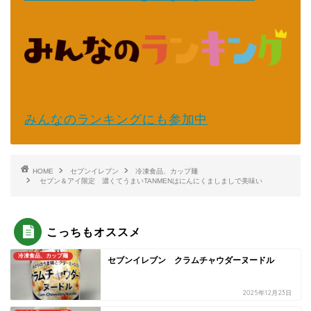
みんなのランキングにも参加中
HOME
セブンイレブン
冷凍食品、カップ麺
セブン＆アイ限定 濃くてうまいTANMENはにんにくましましで美味い
こっちもオススメ
冷凍食品、カップ麺
セブンイレブン クラムチャウダーヌードル
2025年12月23日