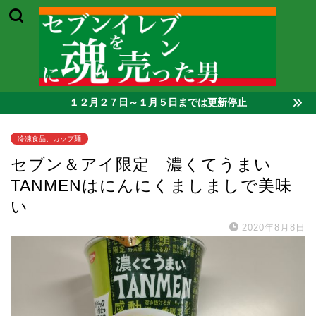
１２月２７日～１月５日までは更新停止
冷凍食品、カップ麺
セブン＆アイ限定 濃くてうまい
TANMENはにんにくましましで美味
い
2020年8月8日