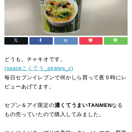
どうも。チャキオです。
(spaceこくてう_pirates_c)
毎日セブンイレブンで何かしら買って夜９時にレ
ビューあげてます。
セブン＆アイ限定の
濃くてうまいTANMEN
なる
もの売っていたので購入してみました。