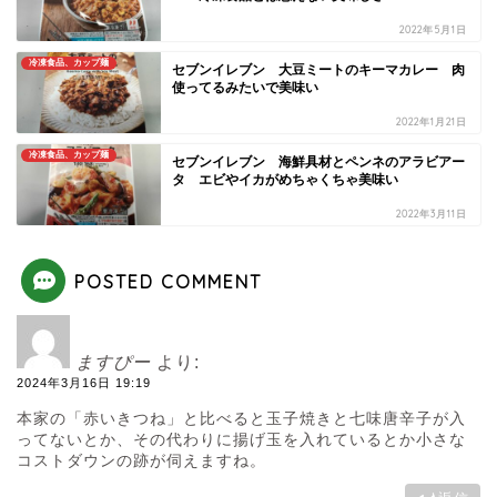
2022年5月1日
冷凍食品、カップ麺
セブンイレブン 大豆ミートのキーマカレー 肉
使ってるみたいで美味い
2022年1月21日
冷凍食品、カップ麺
セブンイレブン 海鮮具材とペンネのアラビアー
タ エビやイカがめちゃくちゃ美味い
2022年3月11日
POSTED COMMENT
ますぴー
より:
2024年3月16日 19:19
本家の「赤いきつね」と比べると玉子焼きと七味唐辛子が入
ってないとか、その代わりに揚げ玉を入れているとか小さな
コストダウンの跡が伺えますね。