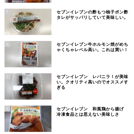
5
セブンイレブンの酢もつ柚子ポン酢
タレがサッパリしていて美味しい。
6
セブンイレブン牛ホルモン焼がめち
ゃくちゃレベル高い。これは買い！
7
セブンイレブン レバニラ！が美味
い。クオリティ高いのでオススメす
ぎる
8
セブンイレブン 和風鶏から揚げ
冷凍食品とは思えない美味しさ