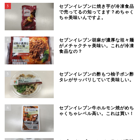
3
セブンイレブンに焼き芋が冷凍食品
で売ってるの知ってます？めちゃく
ちゃ美味いんですよ。
4
セブンイレブン胡麻が濃厚な坦々麺
がメチャクチャ美味い。これが冷凍
食品なの？
5
セブンイレブンの酢もつ柚子ポン酢
タレがサッパリしていて美味しい。
6
セブンイレブン牛ホルモン焼がめち
ゃくちゃレベル高い。これは買い！