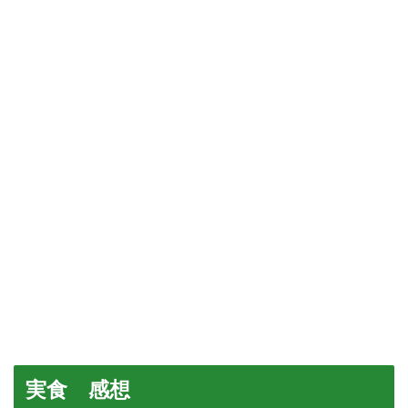
実食 感想