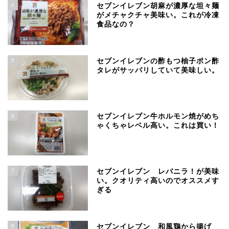
4
セブンイレブン胡麻が濃厚な坦々麺
がメチャクチャ美味い。これが冷凍
食品なの？
5
セブンイレブンの酢もつ柚子ポン酢
タレがサッパリしていて美味しい。
6
セブンイレブン牛ホルモン焼がめち
ゃくちゃレベル高い。これは買い！
7
セブンイレブン レバニラ！が美味
い。クオリティ高いのでオススメす
ぎる
8
セブンイレブン 和風鶏から揚げ