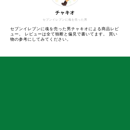
チャキオ
セブンイレブンに魂を売った男
セブンイレブンに魂を売った男チャキオによる商品レビ
ュー。 レビューは全て独断と偏見で書いてます。 買い
物の参考にしてみてください。