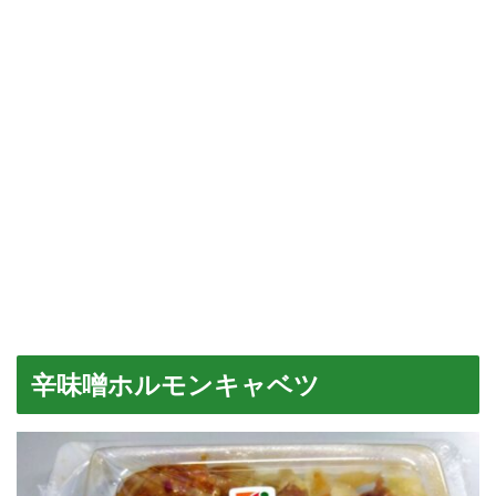
辛味噌ホルモンキャベツ