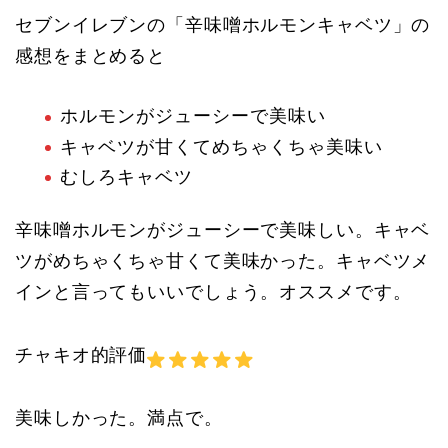
セブンイレブンの「辛味噌ホルモンキャベツ」の
感想をまとめると
ホルモンがジューシーで美味い
キャベツが甘くてめちゃくちゃ美味い
むしろキャベツ
辛味噌ホルモンがジューシーで美味しい。キャベ
ツがめちゃくちゃ甘くて美味かった。キャベツメ
インと言ってもいいでしょう。オススメです。
チャキオ的評価
美味しかった。満点で。