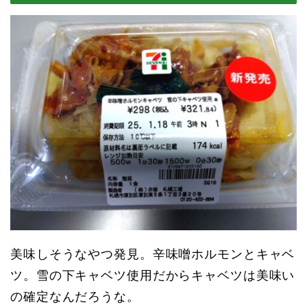
美味しそうなやつ発見。辛味噌ホルモンとキャベ
ツ。雪の下キャベツ使用だからキャベツは美味い
の確定なんだろうな。