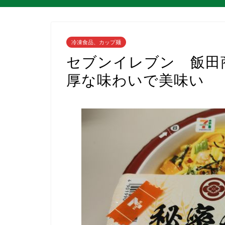
冷凍食品、カップ麺
セブンイレブン 飯田
厚な味わいで美味い