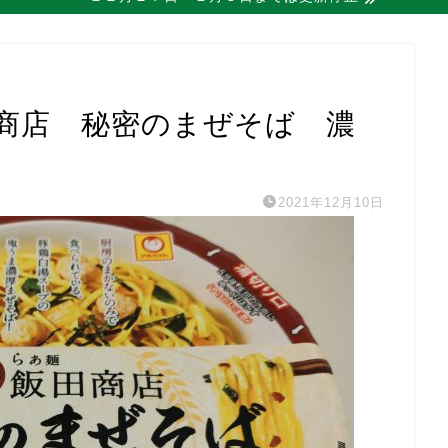
商店 秘密のまぜそば 濃
2021年12月10日