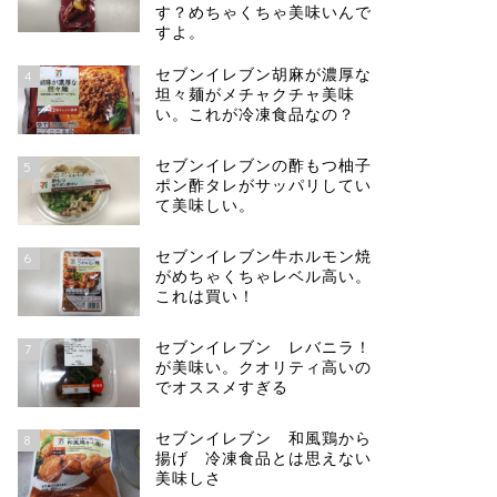
す？めちゃくちゃ美味いんで
すよ。
セブンイレブン胡麻が濃厚な
4
坦々麺がメチャクチャ美味
い。これが冷凍食品なの？
セブンイレブンの酢もつ柚子
5
ポン酢タレがサッパリしてい
て美味しい。
セブンイレブン牛ホルモン焼
6
がめちゃくちゃレベル高い。
これは買い！
セブンイレブン レバニラ！
7
が美味い。クオリティ高いの
でオススメすぎる
セブンイレブン 和風鶏から
8
揚げ 冷凍食品とは思えない
美味しさ