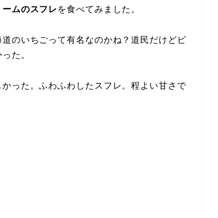
リームのスフレ
を食べてみました。
海道のいちごって有名なのかね？道民だけどピ
かった。
しかった。ふわふわしたスフレ。程よい甘さで