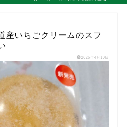
道産いちごクリームのスフ
い
2025年4月10日