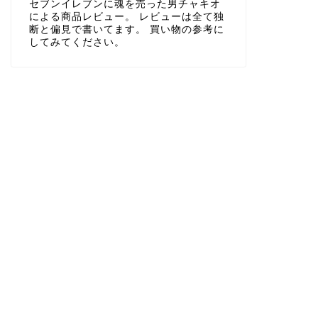
セブンイレブンに魂を売った男チャキオ
による商品レビュー。 レビューは全て独
断と偏見で書いてます。 買い物の参考に
してみてください。