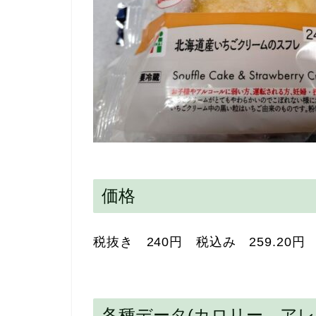
価格
税抜き 240円 税込み 259.20円
各種データ(カロリー アレ