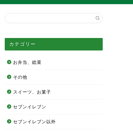
カテゴリー
お弁当、総菜
その他
スイーツ、お菓子
セブンイレブン
セブンイレブン以外