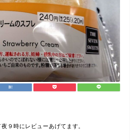
て夜９時にレビューあげてます。