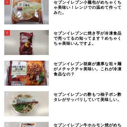
2
セブンイレブン小籠包がめちゃくち
ゃ美味い！レンジでの温めて作って
みた。
3
セブンイレブンに焼き芋が冷凍食品
で売ってるの知ってます？めちゃく
ちゃ美味いんですよ。
4
セブンイレブン胡麻が濃厚な坦々麺
がメチャクチャ美味い。これが冷凍
食品なの？
5
セブンイレブンの酢もつ柚子ポン酢
タレがサッパリしていて美味しい。
6
セブンイレブン牛ホルモン焼がめち