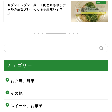
セブンイレブン 鶏モモ肉と豆もやしナ
ムルの葱塩ダレ めっちゃ美味いオス
ス...
カテゴリー
お弁当、総菜
その他
スイーツ、お菓子