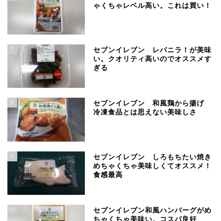
ゃくちゃレベル高い。これは買い！
7
セブンイレブン レバニラ！が美味
い。クオリティ高いのでオススメす
ぎる
8
セブンイレブン 和風鶏から揚げ
冷凍食品とは思えない美味しさ
9
セブンイレブン しろもちたい焼き
めちゃくちゃ美味しくてオススメ！
食感最高
10
セブンイレブン和風ハンバーグがめ
ちゃくちゃ美味い。コスパ良好