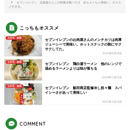
セブンイレブン 北海道たらこの和風冷製パスタ めちゃくちゃ美味い。オスス
メすぎる。
こっちもオススメ
お弁当、総菜
セブンイレブンのお肉屋さんのメンチカツは肉厚
ジューシーで美味い。ホットスナックの割にサク
サクしてた。
2020年9月28日
お弁当、総菜
セブンイレブン 鶏白湯ラーメン 他のレンジで
温めるラーメンよりは味が落ちる
2020年12月21日
お弁当、総菜
セブンイレブン 飯田商店監修冷し担々麺 スパ
イシーさがあって美味しい
2025年5月22日
COMMENT