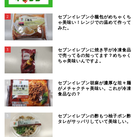
2
セブンイレブン小籠包がめちゃくち
ゃ美味い！レンジでの温めて作って
みた。
3
セブンイレブンに焼き芋が冷凍食品
で売ってるの知ってます？めちゃく
ちゃ美味いんですよ。
4
セブンイレブン胡麻が濃厚な坦々麺
がメチャクチャ美味い。これが冷凍
食品なの？
5
セブンイレブンの酢もつ柚子ポン酢
タレがサッパリしていて美味しい。