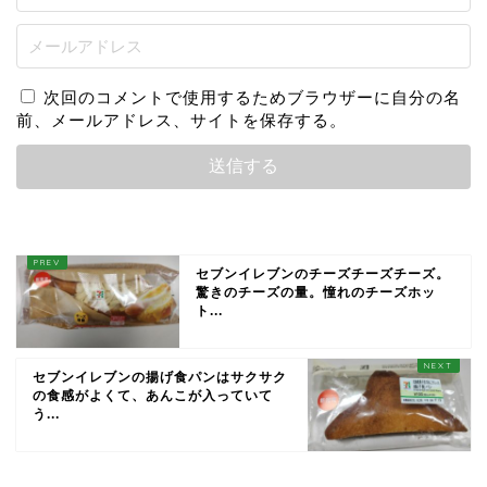
次回のコメントで使用するためブラウザーに自分の名
前、メールアドレス、サイトを保存する。
セブンイレブンのチーズチーズチーズ。
驚きのチーズの量。憧れのチーズホッ
ト...
セブンイレブンの揚げ食パンはサクサク
の食感がよくて、あんこが入っていて
う...