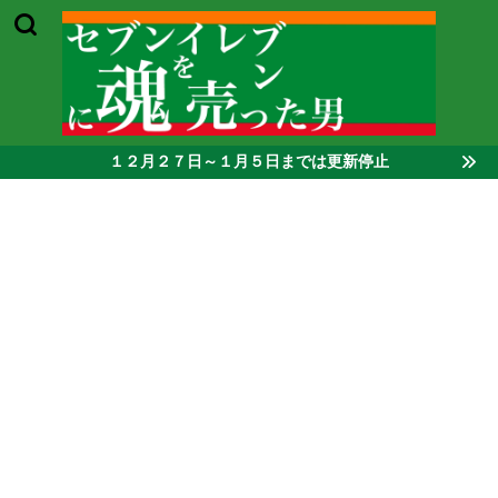
１２月２７日～１月５日までは更新停止