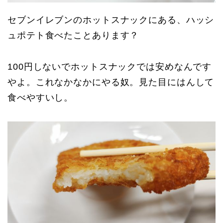
セブンイレブンのホットスナックにある、ハッシ
ュポテト食べたことあります？
100円しないでホットスナックでは安めなんです
やよ。これなかなかにやる奴。見た目にはんして
食べやすいし。