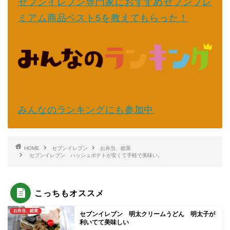
セブンイレブン専門家におすすめセブンプレ
ミアム商品ベスト5を教えてもらった！
みんなのランキングにも参加中
HOME
セブンイレブン
お弁当、総菜
セブンイレブン ハッシュポテトが安くて手軽で美味い。
こっちもオススメ
お弁当、総菜
セブンイレブン 明太クリームうどん 明太子が
利いてて美味しい