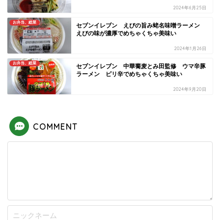
2024年6月25日
お弁当、総菜
セブンイレブン えびの旨み蛯名味噌ラーメン
えびの味が濃厚でめちゃくちゃ美味い
2024年1月26日
お弁当、総菜
セブンイレブン 中華蕎麦とみ田監修 ウマ辛豚
ラーメン ピリ辛でめちゃくちゃ美味い
2024年9月20日
COMMENT