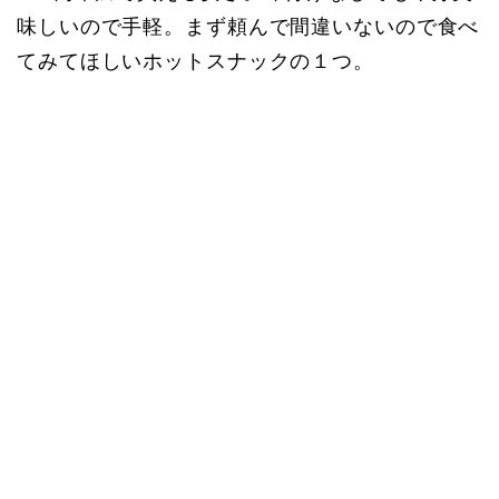
味しいので手軽。まず頼んで間違いないので食べ
てみてほしいホットスナックの１つ。