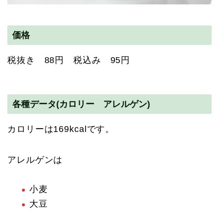
価格
税抜き 88円 税込み 95円
各種データ(カロリー アレルゲン)
カロリーは169kcalです。
アレルゲンは
小麦
大豆