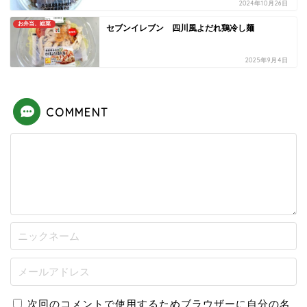
2024年10月26日
お弁当、総菜
セブンイレブン 四川風よだれ鶏冷し麺
2025年9月4日
COMMENT
次回のコメントで使用するためブラウザーに自分の名