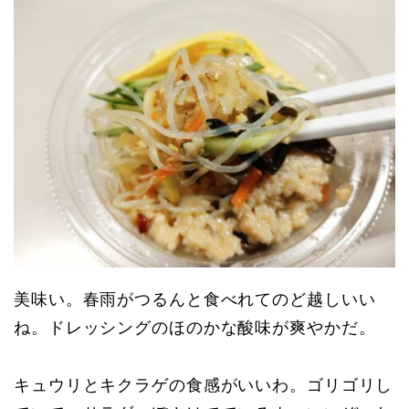
美味い。春雨がつるんと食べれてのど越しいい
ね。ドレッシングのほのかな酸味が爽やかだ。
キュウリとキクラゲの食感がいいわ。ゴリゴリし