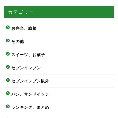
カテゴリー
お弁当、総菜
その他
スイーツ、お菓子
セブンイレブン
セブンイレブン以外
パン、サンドイッチ
ランキング、まとめ