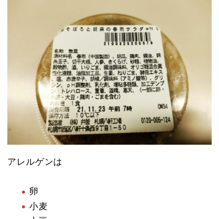
アレルゲンは
卵
小麦