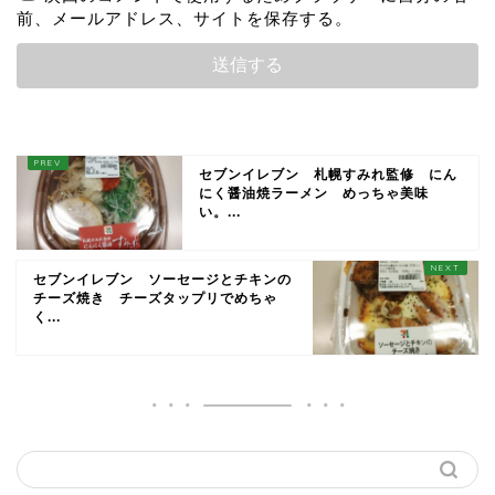
前、メールアドレス、サイトを保存する。
セブンイレブン 札幌すみれ監修 にん
にく醤油焼ラーメン めっちゃ美味
い。...
セブンイレブン ソーセージとチキンの
チーズ焼き チーズタップリでめちゃ
く...