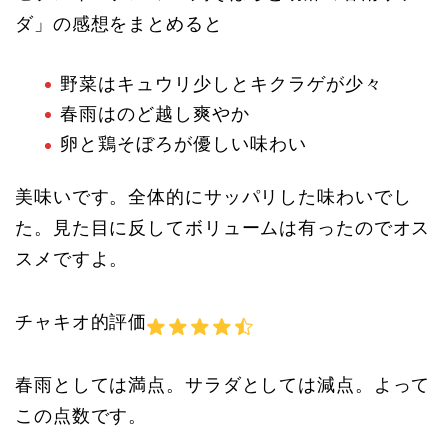
ダ」の感想をまとめると
野菜はキュウリ少しとキクラゲが少々
春雨はのど越し爽やか
卵と鶏そぼろが優しい味わい
美味いです。全体的にサッパリした味わいでし
た。見た目に反してボリュームは有ったのでオス
スメですよ。
チャキオ的評価
春雨としては満点。サラダとしては減点。よって
この点数です。