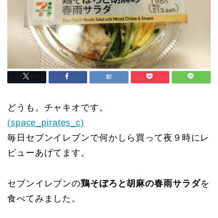
どうも。チャキオです。
(space_pirates_c)
毎日セブンイレブンで何かしら買って夜９時にレ
ビューあげてます。
セブンイレブンの
鶏そぼろと胡麻の春雨サラダ
を
食べてみました。