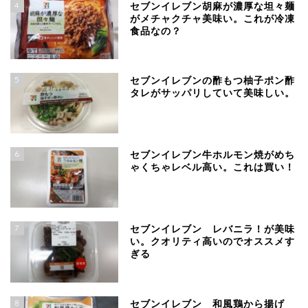
4
セブンイレブン胡麻が濃厚な坦々麺
がメチャクチャ美味い。これが冷凍
食品なの？
5
セブンイレブンの酢もつ柚子ポン酢
タレがサッパリしていて美味しい。
6
セブンイレブン牛ホルモン焼がめち
ゃくちゃレベル高い。これは買い！
7
セブンイレブン レバニラ！が美味
い。クオリティ高いのでオススメす
ぎる
8
セブンイレブン 和風鶏から揚げ