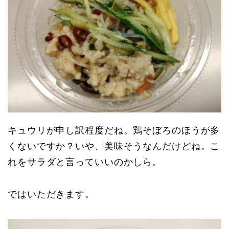
キュウリが申し訳程度だね。鶏そぼろのほうが多
くないですか？いや、美味そうなんだけどね。こ
れをサラダと言っていいのかしら。
ではいただきます。