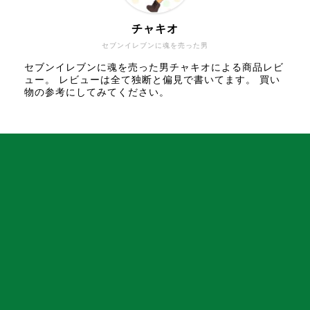
チャキオ
セブンイレブンに魂を売った男
セブンイレブンに魂を売った男チャキオによる商品レビ
ュー。 レビューは全て独断と偏見で書いてます。 買い
物の参考にしてみてください。