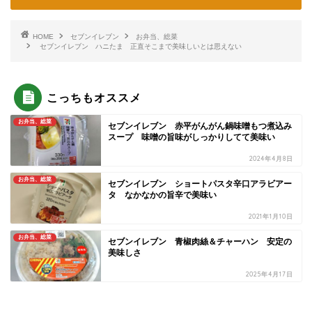
HOME
セブンイレブン
お弁当、総菜
セブンイレブン ハニたま 正直そこまで美味しいとは思えない
こっちもオススメ
お弁当、総菜
セブンイレブン 赤平がんがん鍋味噌もつ煮込み
スープ 味噌の旨味がしっかりしてて美味い
2024年4月8日
お弁当、総菜
セブンイレブン ショートパスタ辛口アラビアー
タ なかなかの旨辛で美味い
2021年1月10日
お弁当、総菜
セブンイレブン 青椒肉絲＆チャーハン 安定の
美味しさ
2025年4月17日