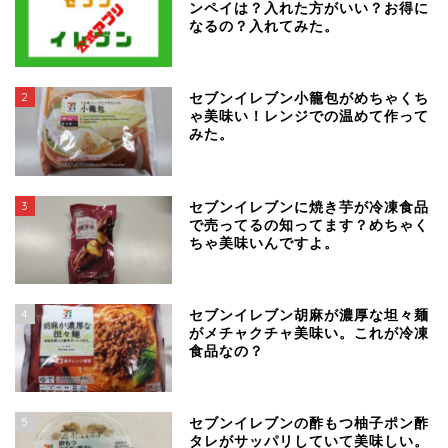
ンペイは？入れた方がいい？お得に
なるの？入れてみた。
2
セブンイレブン小籠包がめちゃくち
ゃ美味い！レンジでの温めて作って
みた。
3
セブンイレブンに焼き芋が冷凍食品
で売ってるの知ってます？めちゃく
ちゃ美味いんですよ。
4
セブンイレブン胡麻が濃厚な坦々麺
がメチャクチャ美味い。これが冷凍
食品なの？
5
セブンイレブンの酢もつ柚子ポン酢
タレがサッパリしていて美味しい。