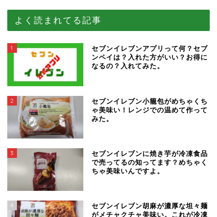
よく読まれてる記事
1
セブンイレブンアプリって何？セブ
ンペイは？入れた方がいい？お得に
なるの？入れてみた。
2
セブンイレブン小籠包がめちゃくち
ゃ美味い！レンジでの温めて作って
みた。
3
セブンイレブンに焼き芋が冷凍食品
で売ってるの知ってます？めちゃく
ちゃ美味いんですよ。
4
セブンイレブン胡麻が濃厚な坦々麺
がメチャクチャ美味い。これが冷凍