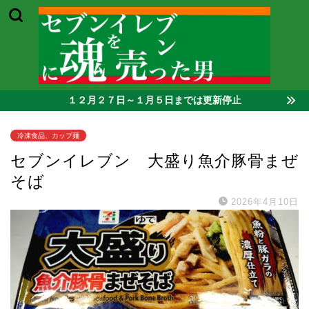
１２月２７日～１月５日までは更新停止
冷凍食品、カップ麺
セブンイレブン 大盛り魚介豚骨まぜ
そば
2026年4月10日