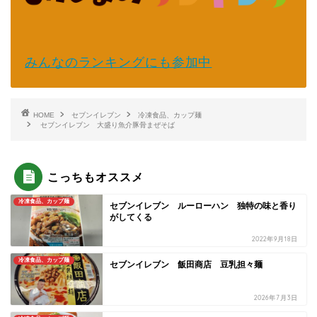
みんなのランキングにも参加中
HOME
セブンイレブン
冷凍食品、カップ麺
セブンイレブン 大盛り魚介豚骨まぜそば
こっちもオススメ
冷凍食品、カップ麺
セブンイレブン ルーローハン 独特の味と香り
がしてくる
2022年9月18日
冷凍食品、カップ麺
セブンイレブン 飯田商店 豆乳担々麺
2026年7月3日