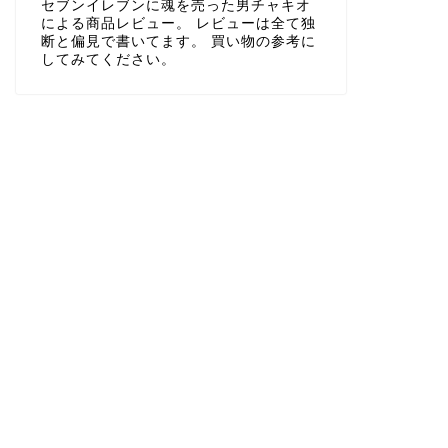
セブンイレブンに魂を売った男チャキオ
による商品レビュー。 レビューは全て独
断と偏見で書いてます。 買い物の参考に
してみてください。