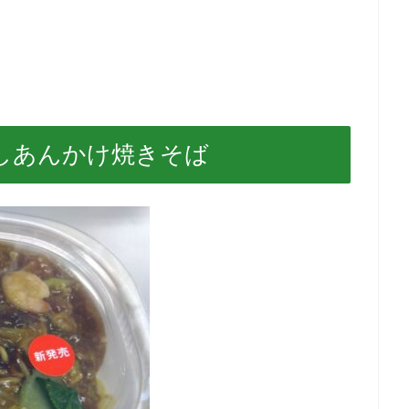
しあんかけ焼きそば