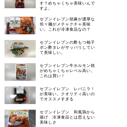
す？めちゃくちゃ美味いんで
すよ。
セブンイレブン胡麻が濃厚な
4
坦々麺がメチャクチャ美味
い。これが冷凍食品なの？
セブンイレブンの酢もつ柚子
5
ポン酢タレがサッパリしてい
て美味しい。
セブンイレブン牛ホルモン焼
6
がめちゃくちゃレベル高い。
これは買い！
セブンイレブン レバニラ！
7
が美味い。クオリティ高いの
でオススメすぎる
セブンイレブン 和風鶏から
8
揚げ 冷凍食品とは思えない
美味しさ