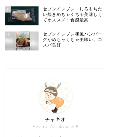
セブンイレブン しろもちた
9
い焼きめちゃくちゃ美味しく
てオススメ！食感最高
セブンイレブン和風ハンバー
10
グがめちゃくちゃ美味い。コ
スパ良好
チャキオ
セブンイレブンに魂を売った男