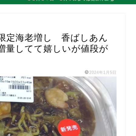
限定海老増し 香ばしあん
増量してて嬉しいが値段が
2024年1月5日