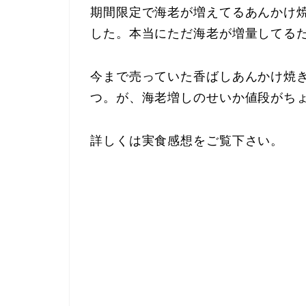
期間限定で海老が増えてるあんかけ
した。本当にただ海老が増量してる
今まで売っていた香ばしあんかけ焼
つ。が、海老増しのせいか値段がち
詳しくは実食感想をご覧下さい。