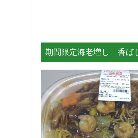
期間限定海老増し 香ば