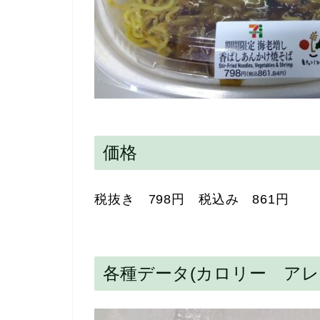
価格
税抜き 798円 税込み 861円
各種データ(カロリー アレ