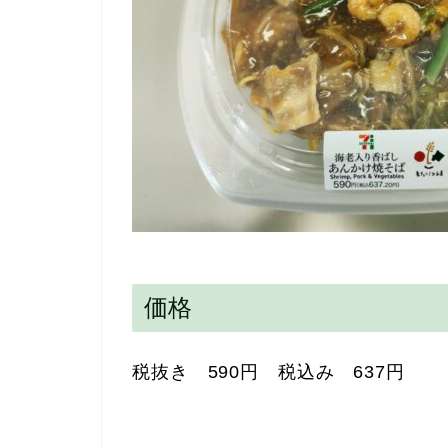
価格
税抜き 590円 税込み 637円