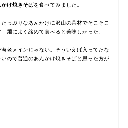
んかけ焼きそば
を食べてみました。
。たっぷりなあんかけに沢山の具材でそこそこ
す。麺によく絡めて食べると美味しかった。
で海老メインじゃない。そういえば入ってたな
多いので普通のあんかけ焼きそばと思った方が