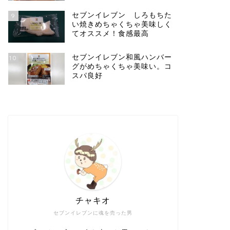
セブンイレブン しろもちた
9
い焼きめちゃくちゃ美味しく
てオススメ！食感最高
セブンイレブン和風ハンバー
10
グがめちゃくちゃ美味い。コ
スパ良好
チャキオ
セブンイレブンに魂を売った男