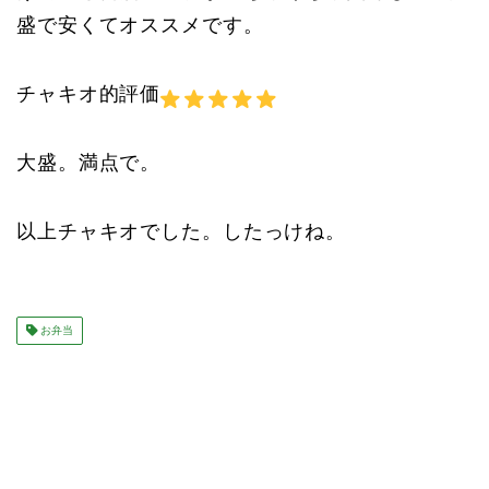
盛で安くてオススメです。
チャキオ的評価
大盛。満点で。
以上チャキオでした。したっけね。
お弁当