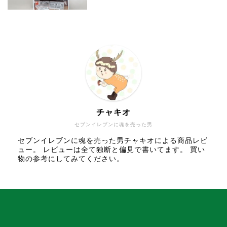
チャキオ
セブンイレブンに魂を売った男
セブンイレブンに魂を売った男チャキオによる商品レビ
ュー。 レビューは全て独断と偏見で書いてます。 買い
物の参考にしてみてください。