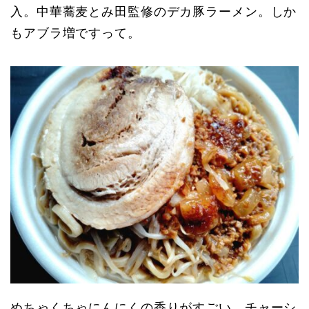
入。中華蕎麦とみ田監修のデカ豚ラーメン。しか
もアブラ増ですって。
めちゃくちゃにんにくの香りがすごい。チャーシ