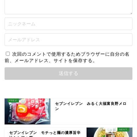
次回のコメントで使用するためブラウザーに自分の名
前、メールアドレス、サイトを保存する。
セブンイレブン みるく大福富良野メロ
ン
セブンイレブン モチっと麺の濃厚旨辛