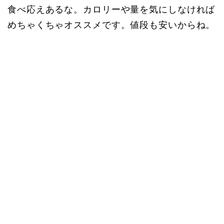
食べ応えあるな。カロリーや量を気にしなければ
めちゃくちゃオススメです。値段も安いからね。