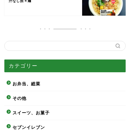
汁なし担々麺
カテゴリー
お弁当、総菜
その他
スイーツ、お菓子
セブンイレブン