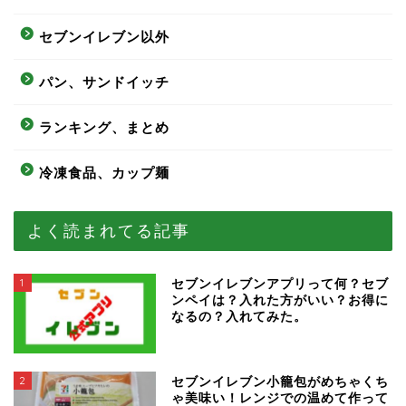
セブンイレブン以外
パン、サンドイッチ
ランキング、まとめ
冷凍食品、カップ麺
よく読まれてる記事
1
セブンイレブンアプリって何？セブ
ンペイは？入れた方がいい？お得に
なるの？入れてみた。
2
セブンイレブン小籠包がめちゃくち
ゃ美味い！レンジでの温めて作って