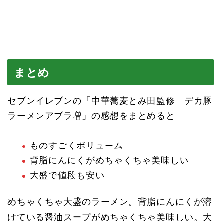
まとめ
セブンイレブンの「中華蕎麦とみ田監修 デカ豚
ラーメンアブラ増」の感想をまとめると
ものすごくボリューム
背脂にんにくがめちゃくちゃ美味しい
大盛で値段も安い
めちゃくちゃ大盛のラーメン。背脂にんにくが溶
けている醤油スープがめちゃくちゃ美味しい。大