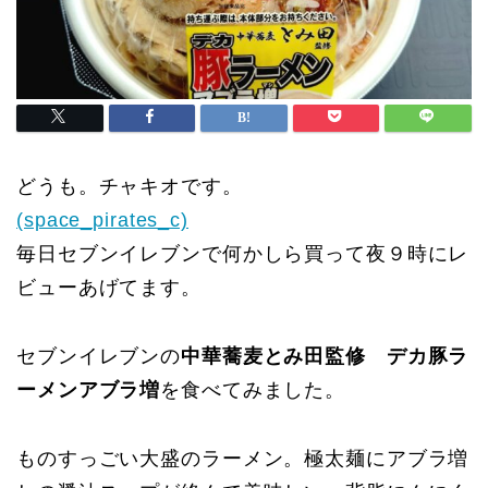
どうも。チャキオです。
(space_pirates_c)
毎日セブンイレブンで何かしら買って夜９時にレ
ビューあげてます。
セブンイレブンの
中華蕎麦とみ田監修 デカ豚ラ
ーメンアブラ増
を食べてみました。
ものすっごい大盛のラーメン。極太麺にアブラ増