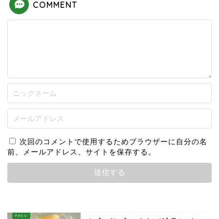
COMMENT
次回のコメントで使用するためブラウザーに自分の名
前、メールアドレス、サイトを保存する。