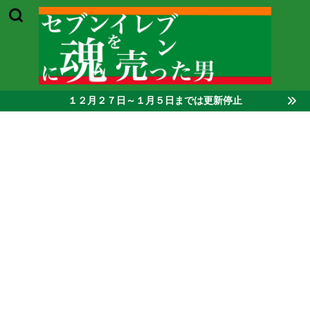
１２月２７日～１月５日までは更新停止