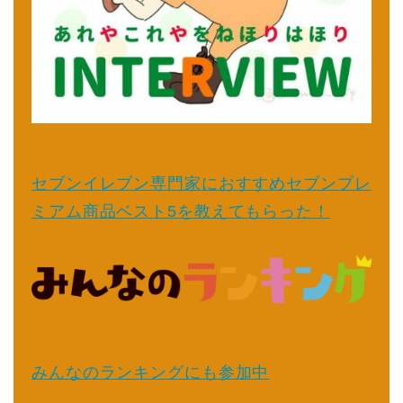
セブンイレブン専門家におすすめセブンプレ
ミアム商品ベスト5を教えてもらった！
みんなのランキングにも参加中