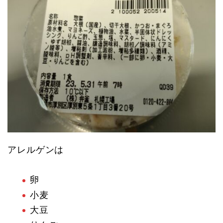
アレルゲンは
卵
小麦
大豆