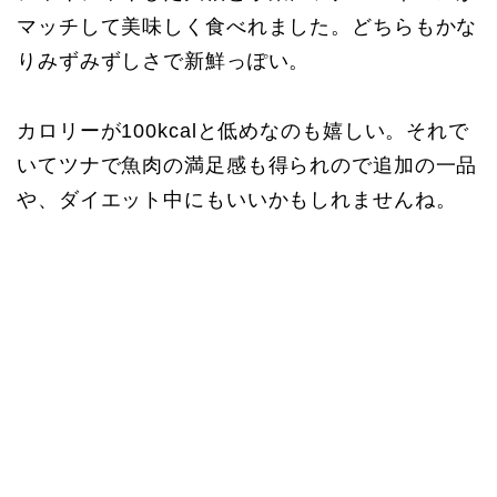
マッチして美味しく食べれました。どちらもかな
りみずみずしさで新鮮っぽい。
カロリーが100kcalと低めなのも嬉しい。それで
いてツナで魚肉の満足感も得られので追加の一品
や、ダイエット中にもいいかもしれませんね。