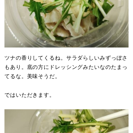
ツナの香りしてくるね。サラダらしいみずっぽさ
もあり。底の方にドレッシングみたいなのたまっ
てるな。美味そうだ。
ではいただきます。