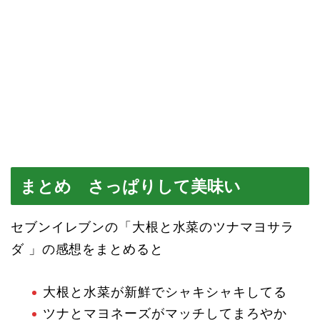
まとめ さっぱりして美味い
セブンイレブンの「大根と水菜のツナマヨサラ
ダ 」の感想をまとめると
大根と水菜が新鮮でシャキシャキしてる
ツナとマヨネーズがマッチしてまろやか