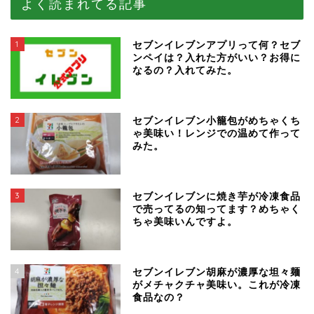
よく読まれてる記事
1
セブンイレブンアプリって何？セブ
ンペイは？入れた方がいい？お得に
なるの？入れてみた。
2
セブンイレブン小籠包がめちゃくち
ゃ美味い！レンジでの温めて作って
みた。
3
セブンイレブンに焼き芋が冷凍食品
で売ってるの知ってます？めちゃく
ちゃ美味いんですよ。
4
セブンイレブン胡麻が濃厚な坦々麺
がメチャクチャ美味い。これが冷凍
食品なの？