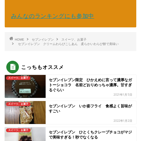
みんなのランキングにも参加中
HOME
セブンイレブン
スイーツ、お菓子
セブンイレブン クリームわらびこしあん 柔らかいわらび餅で美味い
こっちもオススメ
スイーツ、お菓子
セブンイレブン限定 ひかえめに言って濃厚なガ
トーショコラ 名前どおりめっちゃ濃厚。甘すぎ
るぐらい
2021年1月5日
スイーツ、お菓子
セブンイレブン いか姿フライ 食感よく旨味が
すごい
2022年1月2日
スイーツ、お菓子
セブンイレブン ひとくちクレープチョコがマジ
で美味すぎる！秒でなくなる