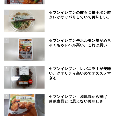
5
セブンイレブンの酢もつ柚子ポン酢
タレがサッパリしていて美味しい。
6
セブンイレブン牛ホルモン焼がめち
ゃくちゃレベル高い。これは買い！
7
セブンイレブン レバニラ！が美味
い。クオリティ高いのでオススメす
ぎる
8
セブンイレブン 和風鶏から揚げ
冷凍食品とは思えない美味しさ