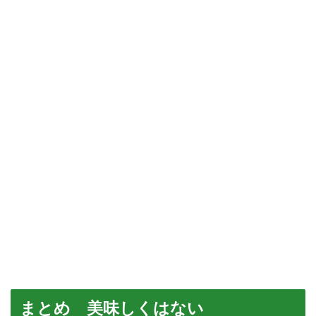
まとめ 美味しくはない