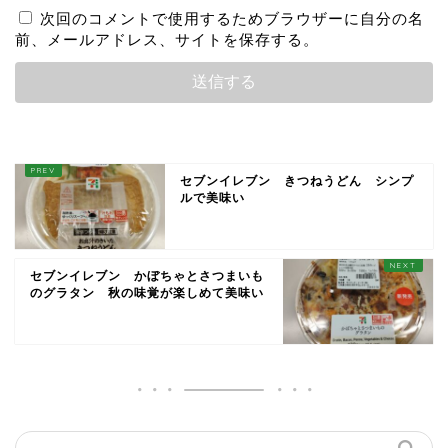
次回のコメントで使用するためブラウザーに自分の名
前、メールアドレス、サイトを保存する。
セブンイレブン きつねうどん シンプ
ルで美味い
セブンイレブン かぼちゃとさつまいも
のグラタン 秋の味覚が楽しめて美味い