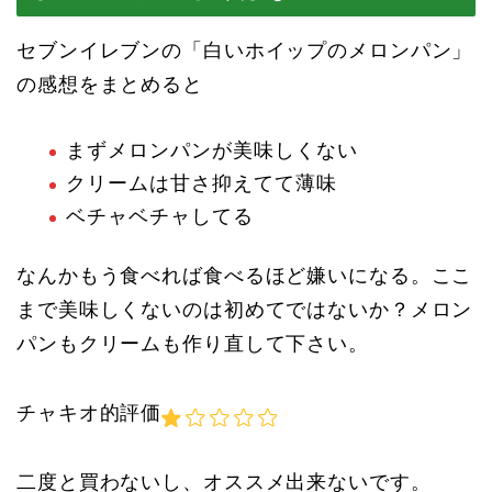
セブンイレブンの「白いホイップのメロンパン」
の感想をまとめると
まずメロンパンが美味しくない
クリームは甘さ抑えてて薄味
ベチャベチャしてる
なんかもう食べれば食べるほど嫌いになる。ここ
まで美味しくないのは初めてではないか？メロン
パンもクリームも作り直して下さい。
チャキオ的評価
二度と買わないし、オススメ出来ないです。