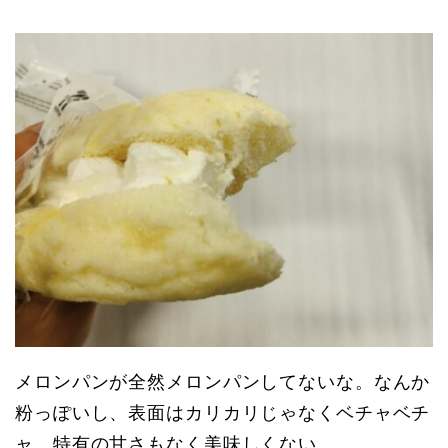
メロンパンが全然メロンパンしてないな。なんか
粉っぽいし、表面はカリカリじゃなくベチャベチ
ャ。特有の甘さもなく美味しくない。