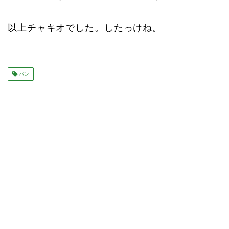
以上チャキオでした。したっけね。
パン