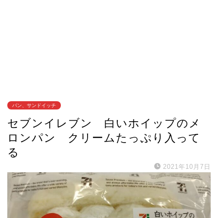
パン、サンドイッチ
セブンイレブン 白いホイップのメ
ロンパン クリームたっぷり入って
る
2021年10月7日