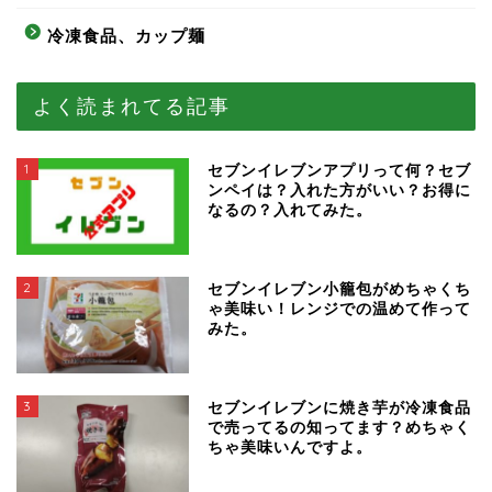
冷凍食品、カップ麺
よく読まれてる記事
1
セブンイレブンアプリって何？セブ
ンペイは？入れた方がいい？お得に
なるの？入れてみた。
2
セブンイレブン小籠包がめちゃくち
ゃ美味い！レンジでの温めて作って
みた。
3
セブンイレブンに焼き芋が冷凍食品
で売ってるの知ってます？めちゃく
ちゃ美味いんですよ。