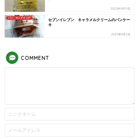
2022年9月11日
パン、サンドイッチ
セブンイレブン キャラメルクリームのパンケー
キ
2025年8月2日
COMMENT