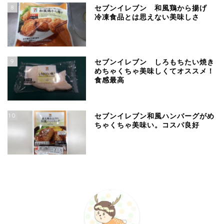
8
セブンイレブン 和風鶏から揚げ
冷凍食品とは思えない美味しさ
9
セブンイレブン しろもちたい焼き
めちゃくちゃ美味しくてオススメ！
食感最高
10
セブンイレブン和風ハンバーグがめ
ちゃくちゃ美味い。コスパ良好