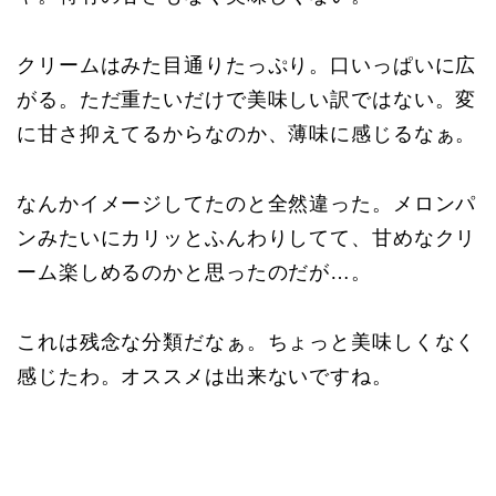
クリームはみた目通りたっぷり。口いっぱいに広
がる。ただ重たいだけで美味しい訳ではない。変
に甘さ抑えてるからなのか、薄味に感じるなぁ。
なんかイメージしてたのと全然違った。メロンパ
ンみたいにカリッとふんわりしてて、甘めなクリ
ーム楽しめるのかと思ったのだが…。
これは残念な分類だなぁ。ちょっと美味しくなく
感じたわ。オススメは出来ないですね。