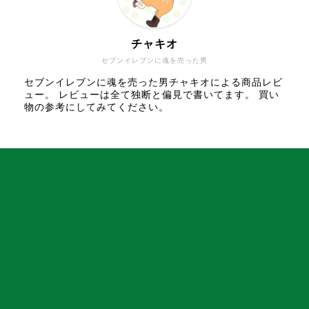
チャキオ
セブンイレブンに魂を売った男
セブンイレブンに魂を売った男チャキオによる商品レビ
ュー。 レビューは全て独断と偏見で書いてます。 買い
物の参考にしてみてください。