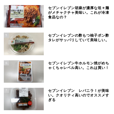
4
セブンイレブン胡麻が濃厚な坦々麺
がメチャクチャ美味い。これが冷凍
食品なの？
5
セブンイレブンの酢もつ柚子ポン酢
タレがサッパリしていて美味しい。
6
セブンイレブン牛ホルモン焼がめち
ゃくちゃレベル高い。これは買い！
7
セブンイレブン レバニラ！が美味
い。クオリティ高いのでオススメす
ぎる