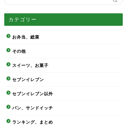
カテゴリー
お弁当、総菜
その他
スイーツ、お菓子
セブンイレブン
セブンイレブン以外
パン、サンドイッチ
ランキング、まとめ