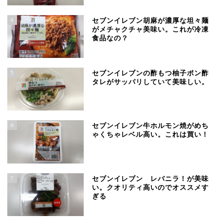
4
セブンイレブン胡麻が濃厚な坦々麺
がメチャクチャ美味い。これが冷凍
食品なの？
5
セブンイレブンの酢もつ柚子ポン酢
タレがサッパリしていて美味しい。
6
セブンイレブン牛ホルモン焼がめち
ゃくちゃレベル高い。これは買い！
7
セブンイレブン レバニラ！が美味
い。クオリティ高いのでオススメす
ぎる