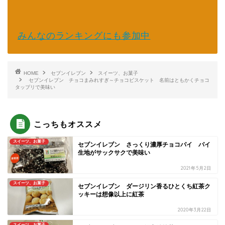
みんなのランキングにも参加中
HOME
セブンイレブン
スイーツ、お菓子
セブンイレブン チョコまみれすぎ～チョコビスケット 名前はともかくチョコ
タップリで美味い
こっちもオススメ
スイーツ、お菓子
セブンイレブン さっくり濃厚チョコパイ パイ
生地がサックサクで美味い
2021年5月2日
スイーツ、お菓子
セブンイレブン ダージリン香るひとくち紅茶ク
ッキーは想像以上に紅茶
2020年3月22日
スイーツ、お菓子