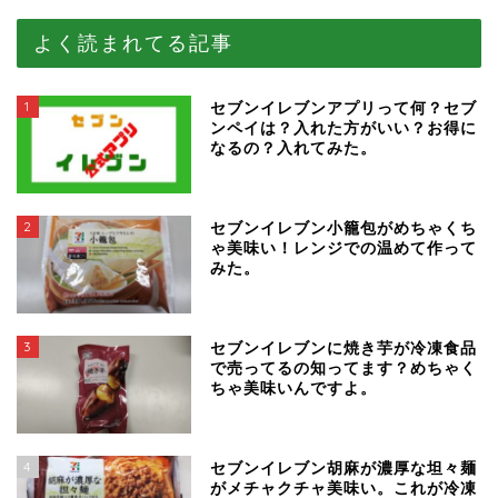
よく読まれてる記事
1
セブンイレブンアプリって何？セブ
ンペイは？入れた方がいい？お得に
なるの？入れてみた。
2
セブンイレブン小籠包がめちゃくち
ゃ美味い！レンジでの温めて作って
みた。
3
セブンイレブンに焼き芋が冷凍食品
で売ってるの知ってます？めちゃく
ちゃ美味いんですよ。
4
セブンイレブン胡麻が濃厚な坦々麺
がメチャクチャ美味い。これが冷凍