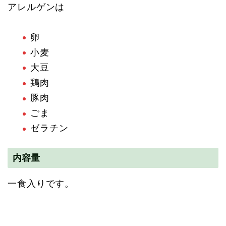
アレルゲンは
卵
小麦
大豆
鶏肉
豚肉
ごま
ゼラチン
内容量
一食入りです。