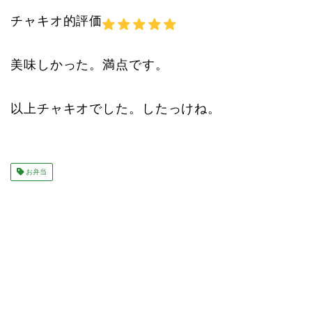
チャキオ的評価
美味しかった。満点です。
以上チャキオでした。したっけね。
お弁当