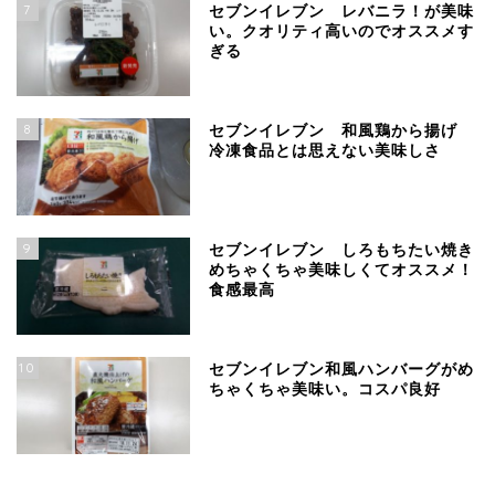
7
セブンイレブン レバニラ！が美味
い。クオリティ高いのでオススメす
ぎる
8
セブンイレブン 和風鶏から揚げ
冷凍食品とは思えない美味しさ
9
セブンイレブン しろもちたい焼き
めちゃくちゃ美味しくてオススメ！
食感最高
10
セブンイレブン和風ハンバーグがめ
ちゃくちゃ美味い。コスパ良好