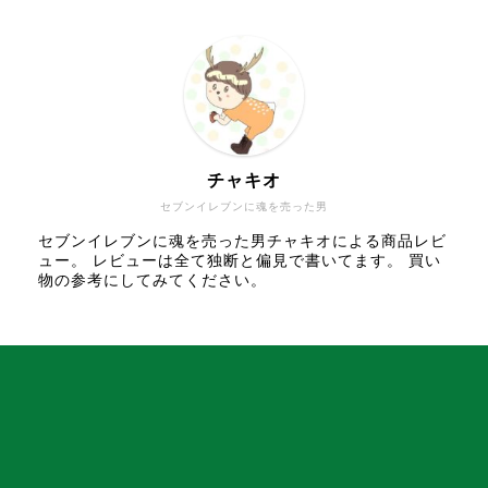
チャキオ
セブンイレブンに魂を売った男
セブンイレブンに魂を売った男チャキオによる商品レビ
ュー。 レビューは全て独断と偏見で書いてます。 買い
物の参考にしてみてください。