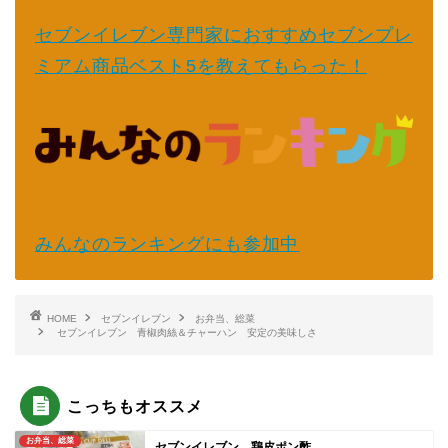
セブンイレブン専門家におすすめセブンプレ
ミアム商品ベスト5を教えてもらった！
みんなのランキングにも参加中
HOME
セブンイレブン
お弁当、総菜
セブンイレブン 青椒肉絲＆チャーハン 安定の美味しさ
こっちもオススメ
お弁当、総菜
セブンイレブン 鶏皮ポン酢