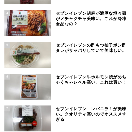
4
セブンイレブン胡麻が濃厚な坦々麺
がメチャクチャ美味い。これが冷凍
食品なの？
5
セブンイレブンの酢もつ柚子ポン酢
タレがサッパリしていて美味しい。
6
セブンイレブン牛ホルモン焼がめち
ゃくちゃレベル高い。これは買い！
7
セブンイレブン レバニラ！が美味
い。クオリティ高いのでオススメす
ぎる