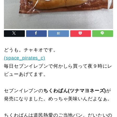
どうも。チャキオです。
(space_pirates_c)
毎日セブンイレブンで何かしら買って夜９時にレ
ビューあげてます。
セブンイレブンの
ちくわぱん(ツナマヨネーズ)
が
発売になりました。めっちゃ美味いんだよなぁ。
ちくわぱんは道民熱愛のご当地パン。だいたいの