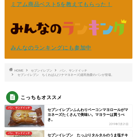
ミアム商品ベスト5を教えてもらった！
みんなのランキングにも参加中
HOME
セブンイレブン
パン、サンドイッチ
セブンイレブン ちくわぱん(ツナマヨネーズ)道民熱愛のパンが登場。
こっちもオススメ
パン、サンドイッチ
セブンイレブンふんわりベーコンマヨロールがマ
ヨネーズたくさんで美味い。マヨラーは買うべ
き。
2019年3月21日
パン、サンドイッチ
セブンイレブン たっぷりタルタルのうま塩チキ