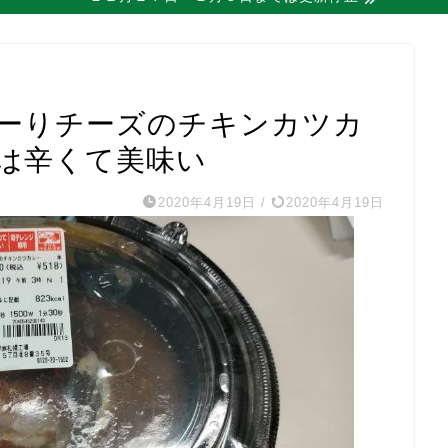
ーりチーズのチキンカツカ
は辛くて美味い
2020年4月19日
/
2020年4月19日