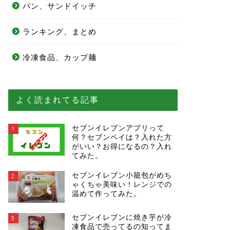
パン、サンドイッチ
ランキング、まとめ
冷凍食品、カップ麺
よく読まれてる記事
セブンイレブンアプリって
1
何？セブンペイは？入れた方
がいい？お得になるの？入れ
てみた。
セブンイレブン小籠包がめち
2
ゃくちゃ美味い！レンジでの
温めて作ってみた。
セブンイレブンに焼き芋が冷
3
凍食品で売ってるの知ってま