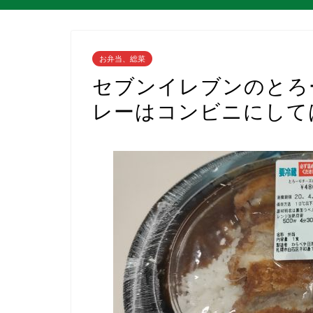
お弁当、総菜
セブンイレブンのとろ
レーはコンビニにして