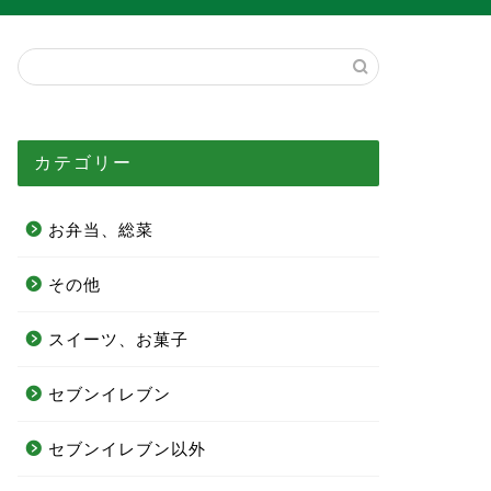
カテゴリー
お弁当、総菜
その他
スイーツ、お菓子
セブンイレブン
セブンイレブン以外