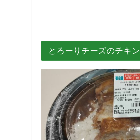
とろーりチーズのチキン