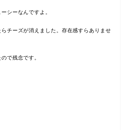
ューシーなんですよ。
たらチーズが消えました。存在感すらありませ
たので残念です。