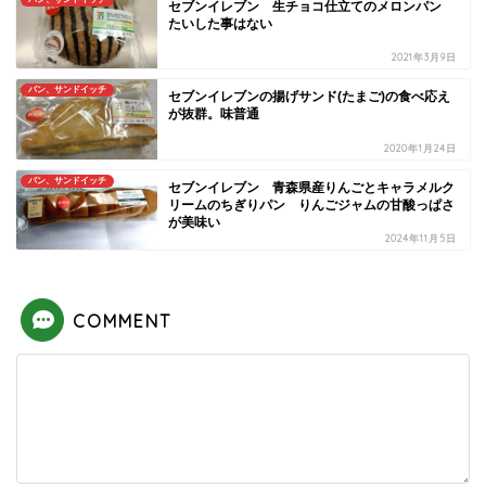
セブンイレブン 生チョコ仕立てのメロンパン
たいした事はない
2021年3月9日
パン、サンドイッチ
セブンイレブンの揚げサンド(たまご)の食べ応え
が抜群。味普通
2020年1月24日
パン、サンドイッチ
セブンイレブン 青森県産りんごとキャラメルク
リームのちぎりパン りんごジャムの甘酸っぱさ
が美味い
2024年11月5日
COMMENT