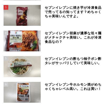
3
セブンイレブンに焼き芋が冷凍食品
で売ってるの知ってます？めちゃく
ちゃ美味いんですよ。
4
セブンイレブン胡麻が濃厚な坦々麺
がメチャクチャ美味い。これが冷凍
食品なの？
5
セブンイレブンの酢もつ柚子ポン酢
タレがサッパリしていて美味しい。
6
セブンイレブン牛ホルモン焼がめち
ゃくちゃレベル高い。これは買い！