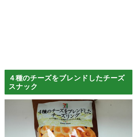
４種のチーズをブレンドしたチーズ
スナック