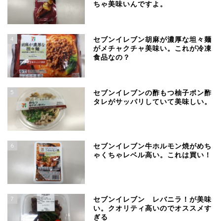
ちゃ美味いんですよ。
4
セブンイレブン胡麻が濃厚な坦々麺
がメチャクチャ美味い。これが冷凍
食品なの？
5
セブンイレブンの酢もつ柚子ポン酢
タレがサッパリしていて美味しい。
6
セブンイレブン牛ホルモン焼がめち
ゃくちゃレベル高い。これは買い！
7
セブンイレブン レバニラ！が美味
い。クオリティ高いのでオススメす
ぎる