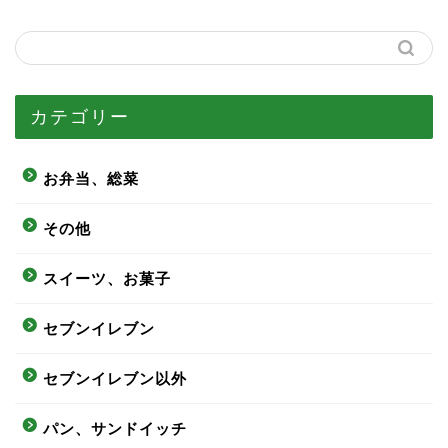
カテゴリー
お弁当、総菜
その他
スイーツ、お菓子
セブンイレブン
セブンイレブン以外
パン、サンドイッチ