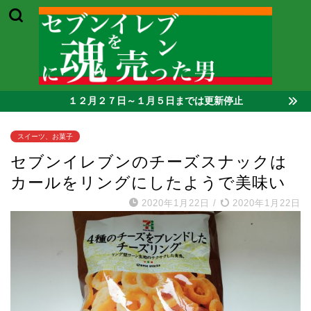
１２月２７日～１月５日までは更新停止
スイーツ、お菓子
セブンイレブンのチーズスナックは
カールをリングにしたようで美味い
2020年1月22日
/
2020年1月22日