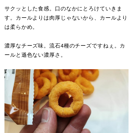
サクッとした食感。口のなかにとろけていきま
す。カールよりは肉厚じゃないから、カールより
は柔らかめ。
濃厚なチーズ味。流石4種のチーズですねぇ。カ
ールと遜色ない濃厚さ。