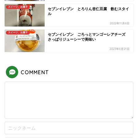
スイーツ、お菓子
セブンイレブン とろりん杏仁豆腐 飲むスタイ
ル
2022年11月6日
スイーツ、お菓子
セブンイレブン ごろっとマンゴーレアチーズ
さっぱりジューシーで美味い
2023年6月21日
COMMENT