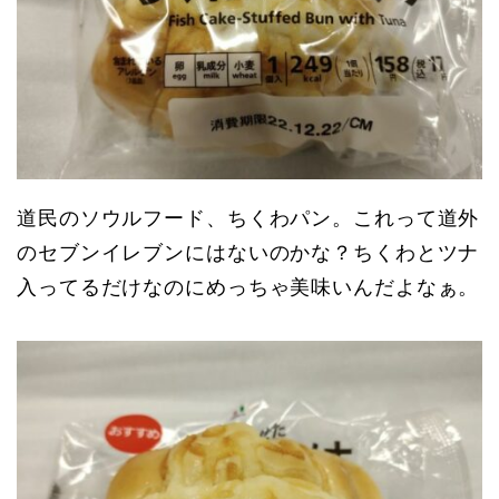
道民のソウルフード、ちくわパン。これって道外
のセブンイレブンにはないのかな？ちくわとツナ
入ってるだけなのにめっちゃ美味いんだよなぁ。