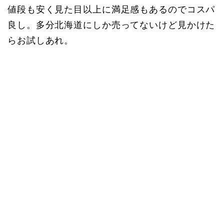
値段も安く見た目以上に満足感もあるのでコスパ
良し。多分北海道にしか売ってないけど見かけた
らお試しあれ。