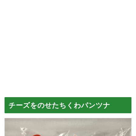
チーズをのせたちくわパンツナ