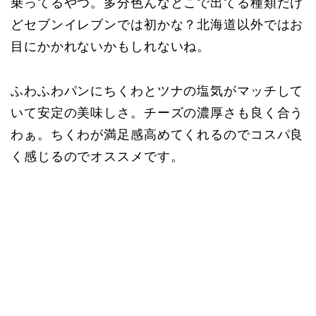
乗ってるやつ。多分色んなとこで出てる種類だけ
どセブンイレブンでは初かな？北海道以外ではお
目にかかれないかもしれないね。
ふわふわパンにちくわとツナの塩気がマッチして
いて安定の美味しさ。チーズの濃厚さも良く合う
わぁ。ちくわが満足感高めてくれるのでコスパ良
く感じるのでオススメです。