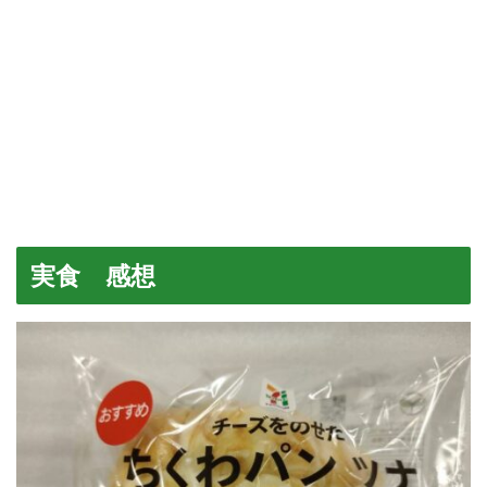
実食 感想