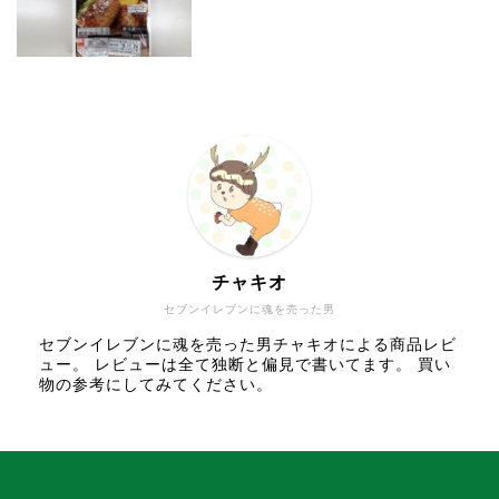
チャキオ
セブンイレブンに魂を売った男
セブンイレブンに魂を売った男チャキオによる商品レビ
ュー。 レビューは全て独断と偏見で書いてます。 買い
物の参考にしてみてください。