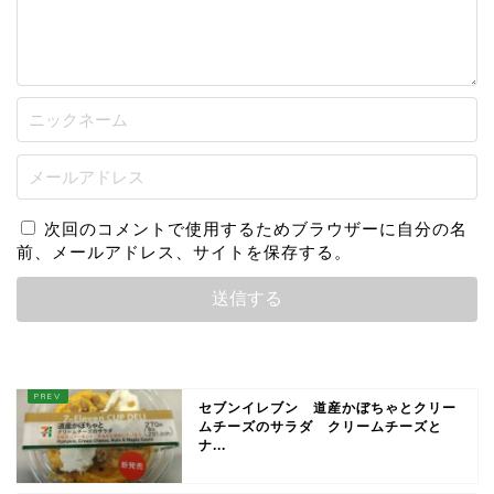
次回のコメントで使用するためブラウザーに自分の名
前、メールアドレス、サイトを保存する。
セブンイレブン 道産かぼちゃとクリー
ムチーズのサラダ クリームチーズと
ナ...