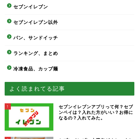
セブンイレブン
セブンイレブン以外
パン、サンドイッチ
ランキング、まとめ
冷凍食品、カップ麺
よく読まれてる記事
1
セブンイレブンアプリって何？セブ
ンペイは？入れた方がいい？お得に
なるの？入れてみた。