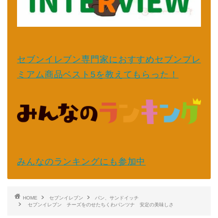
セブンイレブン専門家におすすめセブンプレ
ミアム商品ベスト5を教えてもらった！
みんなのランキングにも参加中
HOME
セブンイレブン
パン、サンドイッチ
セブンイレブン チーズをのせたちくわパンツナ 安定の美味しさ