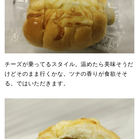
チーズが乗ってるスタイル。温めたら美味そうだ
けどそのまま行くかな。ツナの香りが食欲そそ
る。ではいただきます。