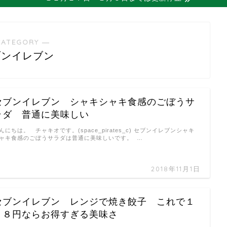
CATEGORY ―
ブンイレブン
セブンイレブン シャキシャキ食感のごぼうサ
ラダ 普通に美味しい
んにちは。 チャキオです。(space_pirates_c) セブンイレブンシャキ
ャキ食感のごぼうサラダは普通に美味しいです。 …
2018年11月1日
セブンイレブン レンジで焼き餃子 これで１
０８円ならお得すぎる美味さ