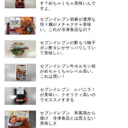
す？めちゃくちゃ美味いんで
すよ。
セブンイレブン胡麻が濃厚な
4
坦々麺がメチャクチャ美味
い。これが冷凍食品なの？
セブンイレブンの酢もつ柚子
5
ポン酢タレがサッパリしてい
て美味しい。
セブンイレブン牛ホルモン焼
6
がめちゃくちゃレベル高い。
これは買い！
セブンイレブン レバニラ！
7
が美味い。クオリティ高いの
でオススメすぎる
セブンイレブン 和風鶏から
8
揚げ 冷凍食品とは思えない
美味しさ