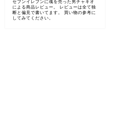
セブンイレブンに魂を売った男チャキオ
による商品レビュー。 レビューは全て独
断と偏見で書いてます。 買い物の参考に
してみてください。