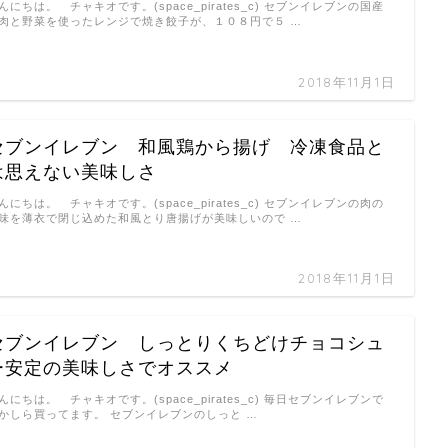
んにちは。 チャキオです。(space_pirates_c) セブンイレブンの国産
肉と野菜を使ったレンジで焼き餃子が、１０８円で５ …
2018年11月1日
セブンイレブン 和風鶏から揚げ 冷凍食品と
は思えない美味しさ
んにちは。 チャキオです。(space_pirates_c) セブンイレブンの肉の
味を薄衣で閉じ込めた和風とり唐揚げが美味しいので …
2018年11月1日
セブンイレブン しっとりくちどけチョコシュ
ー安定の美味しさでオススメ
んにちは。 チャキオです。(space_pirates_c) 毎日セブンイレブンで
かしら買ってます。 セブンイレブンのしっと …