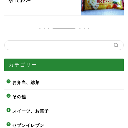
な白くまバー
カテゴリー
お弁当、総菜
その他
スイーツ、お菓子
セブンイレブン