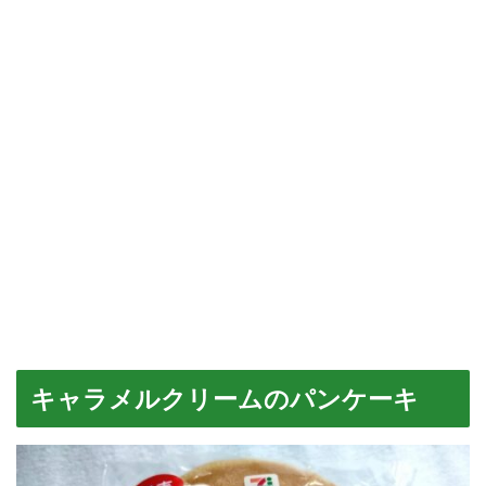
キャラメルクリームのパンケーキ