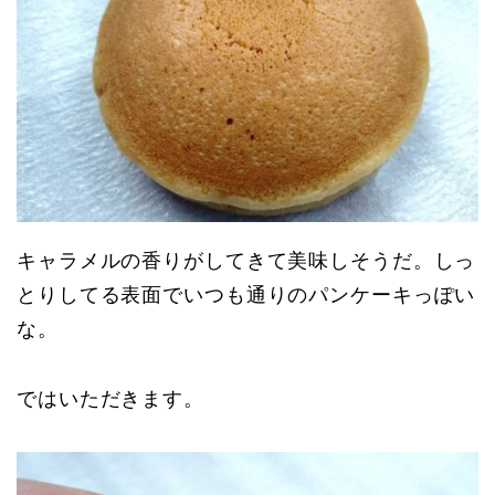
キャラメルの香りがしてきて美味しそうだ。しっ
とりしてる表面でいつも通りのパンケーキっぽい
な。
ではいただきます。