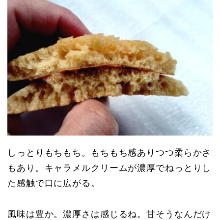
しっとりもちもち。もちもち感ありつつ柔らかさ
もあり。キャラメルクリームが濃厚でねっとりし
た感触で口に広がる。
風味は豊か。濃厚さは感じるね。甘そうなんだけ