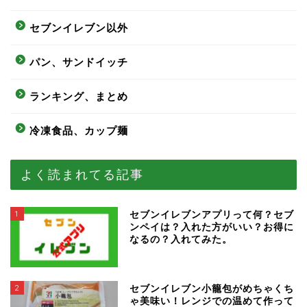
セブンイレブン以外
パン、サンドイッチ
ランキング、まとめ
冷凍食品、カップ麺
よく読まれてる記事
1
セブンイレブンアプリって何？セブ
ンペイは？入れた方がいい？お得に
なるの？入れてみた。
2
セブンイレブン小籠包がめちゃくち
ゃ美味い！レンジでの温めて作って