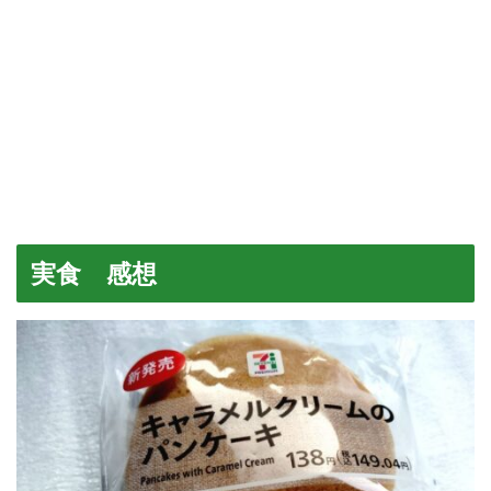
実食 感想