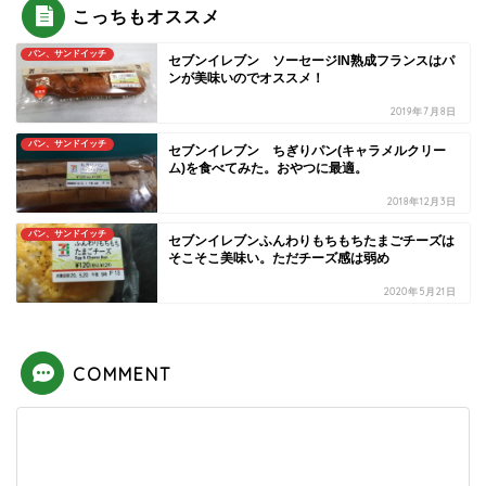
こっちもオススメ
パン、サンドイッチ
セブンイレブン ソーセージIN熟成フランスはパ
ンが美味いのでオススメ！
2019年7月8日
パン、サンドイッチ
セブンイレブン ちぎりパン(キャラメルクリー
ム)を食べてみた。おやつに最適。
2018年12月3日
パン、サンドイッチ
セブンイレブンふんわりもちもちたまごチーズは
そこそこ美味い。ただチーズ感は弱め
2020年5月21日
COMMENT