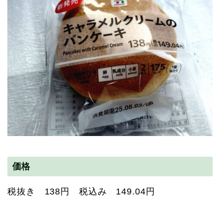
価格
税抜き 138円 税込み 149.04円