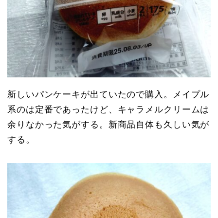
新しいパンケーキが出ていたので購入。メイプル
系のは定番であったけど、キャラメルクリームは
余りなかった気がする。新商品自体も久しい気が
する。