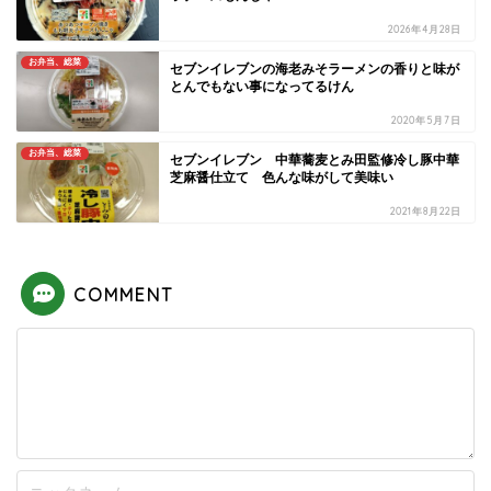
2026年4月28日
お弁当、総菜
セブンイレブンの海老みそラーメンの香りと味が
とんでもない事になってるけん
2020年5月7日
お弁当、総菜
セブンイレブン 中華蕎麦とみ田監修冷し豚中華
芝麻醤仕立て 色んな味がして美味い
2021年8月22日
COMMENT