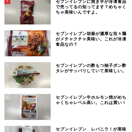
3
セブンイレブンに焼き芋が冷凍食品
で売ってるの知ってます？めちゃく
ちゃ美味いんですよ。
4
セブンイレブン胡麻が濃厚な坦々麺
がメチャクチャ美味い。これが冷凍
食品なの？
5
セブンイレブンの酢もつ柚子ポン酢
タレがサッパリしていて美味しい。
6
セブンイレブン牛ホルモン焼がめち
ゃくちゃレベル高い。これは買い！
7
セブンイレブン レバニラ！が美味